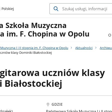
 Polskiej
a Szkoła Muzyczna
nia im. F. Chopina w Opolu
O 
uzyczna I i II stopnia im. F. Chopina w Opolu
Aktualności
Archiw
czniów klasy Dominiki Białostockiej
gitarowa uczniów klasy
 Białostockiej
GDZIE
ziałek)
Państwowa Szkoła Muzyczna I i II stop