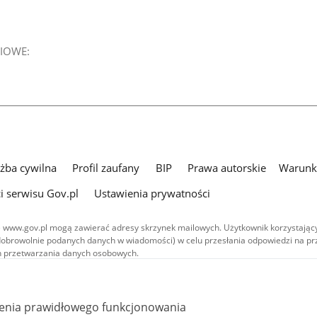
IOWE:
użba cywilna
Profil zaufany
BIP
Prawa autorskie
Warunki
i serwisu Gov.pl
Ustawienia prywatności
 www.gov.pl mogą zawierać adresy skrzynek mailowych. Użytkownik korzystający
dobrowolnie podanych danych w wiadomości) w celu przesłania odpowiedzi na prz
ach przetwarzania danych osobowych.
we publikowane w serwisie (z wyłączeniem treści audiowizualnych), są
 na licencji typu Creative Commons: uznanie autorstwa - na tych samych
 (CC BY-SA 4.0). Materiały audiowizualne, w tym zdjęcia, materiały audio i wideo
ienia prawidłowego funkcjonowania
ane na licencji typu Creative Commons: uznanie autorstwa użycie niekomercyjne 