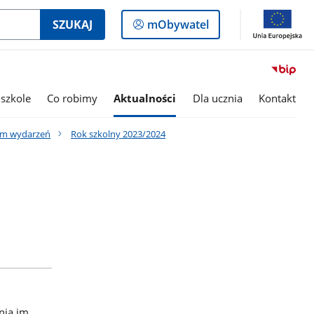
Logowanie
SZUKAJ
mObywatel
do
panelu
szkole
Co robimy
Aktualności
Dla ucznia
Kontakt
um wydarzeń
Rok szkolny 2023/2024
nia im.