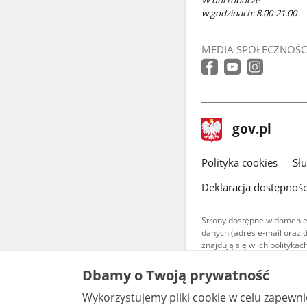
W dni robocze
w godzinach: 8.00-21.00
MEDIA SPOŁECZNOŚC
stopka
Strona
gov.pl
gov.pl
główna
gov.pl
Polityka cookies
Sł
Deklaracja dostępnośc
Strony dostępne w domenie
danych (adres e-mail oraz 
znajdują się w ich polityk
Treści teksto
Dbamy o Twoją prywatność
udostępniane
warunkach 4.0
Wykorzystujemy pliki cookie w celu zapewn
są udostępni