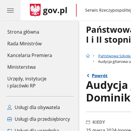
gov.pl
gov.pl
Serwis Rzeczypospolitej
Państwow
gov.pl
Strona główna
I i II stop
Rada Ministrów
Kancelaria Premiera
Państwowa Szkoła M
Audycja gitarowa u
Ministerstwa
Powrót
Urzędy, instytucje
Audycja 
i placówki RP
Dominiki
Usługi dla obywatela
Usługi dla przedsiębiorcy
KIEDY
25 marca 2024 (ponied
Usługi dla urzędnika