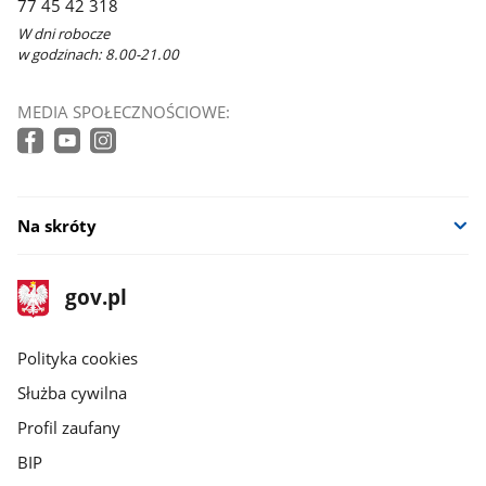
77 45 42 318
W dni robocze
w godzinach: 8.00-21.00
MEDIA SPOŁECZNOŚCIOWE:
Na skróty
stopka
Strona
gov.pl
gov.pl
główna
gov.pl
Polityka cookies
Służba cywilna
Profil zaufany
BIP