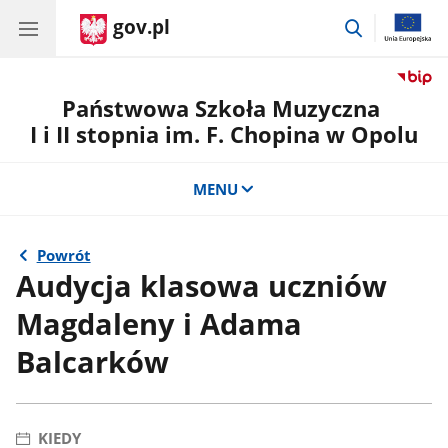
gov.pl
przejdź
do
wyszukiwar
Państwowa Szkoła Muzyczna
I i II stopnia im. F. Chopina w Opolu
MENU
Powrót
Audycja klasowa uczniów
Magdaleny i Adama
Balcarków
KIEDY