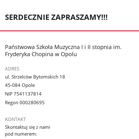
SERDECZNIE ZAPRASZAMY!!!
stopka
Państwowa Szkoła Muzyczna I i II stopnia im.
Fryderyka Chopina w Opolu
ADRES
ul. Strzelców Bytomskich 18
45-084 Opole
NIP 7541137814
Regon 000280695
KONTAKT
Skontaktuj się z nami
pod numerem: