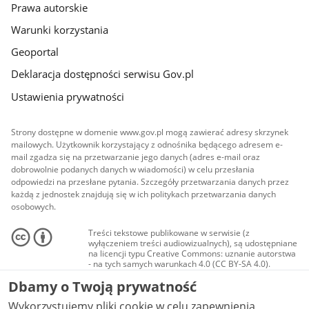
Prawa autorskie
Warunki korzystania
Geoportal
Deklaracja dostępności serwisu Gov.pl
Ustawienia prywatności
Strony dostępne w domenie www.gov.pl mogą zawierać adresy skrzynek
mailowych. Użytkownik korzystający z odnośnika będącego adresem e-
mail zgadza się na przetwarzanie jego danych (adres e-mail oraz
dobrowolnie podanych danych w wiadomości) w celu przesłania
odpowiedzi na przesłane pytania. Szczegóły przetwarzania danych przez
każdą z jednostek znajdują się w ich politykach przetwarzania danych
osobowych.
Treści tekstowe publikowane w serwisie (z
wyłączeniem treści audiowizualnych), są udostępniane
na licencji typu Creative Commons: uznanie autorstwa
- na tych samych warunkach 4.0 (CC BY-SA 4.0).
Materiały audiowizualne, w tym zdjęcia, materiały
Dbamy o Twoją prywatność
audio i wideo, są udostępniane na licencji typu
Creative Commons: uznanie autorstwa użycie
Wykorzystujemy pliki cookie w celu zapewnienia
niekomercyjne - bez utworów zależnych 4.0 (CC BY-