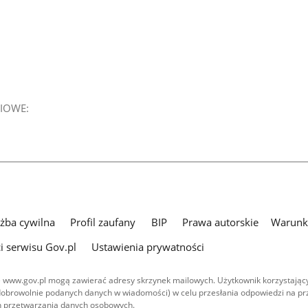
IOWE:
użba cywilna
Profil zaufany
BIP
Prawa autorskie
Warunki
i serwisu Gov.pl
Ustawienia prywatności
 www.gov.pl mogą zawierać adresy skrzynek mailowych. Użytkownik korzystający
dobrowolnie podanych danych w wiadomości) w celu przesłania odpowiedzi na prz
ach przetwarzania danych osobowych.