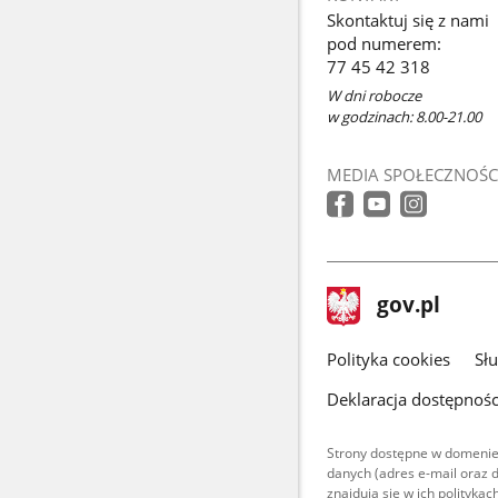
Skontaktuj się z nami
pod numerem:
77 45 42 318
W dni robocze
w godzinach: 8.00-21.00
MEDIA SPOŁECZNOŚC
stopka
Strona
gov.pl
gov.pl
główna
gov.pl
Polityka cookies
Sł
Deklaracja dostępnośc
Strony dostępne w domenie
danych (adres e-mail oraz 
znajdują się w ich polityk