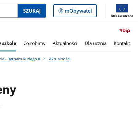
Logowanie
SZUKAJ
mObywatel
do
panelu
 szkole
Co robimy
Aktualności
Dla ucznia
Kontakt
nia - Bytnara Rudego 8
Aktualności
eny
,