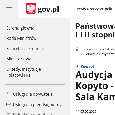
gov.pl
gov.pl
Serwis Rzeczypospolitej
Państwow
gov.pl
Strona główna
I i II stop
Rada Ministrów
Kancelaria Premiera
Państwowa Szkoła M
Audycja klasy forte
Ministerstwa
Powrót
Urzędy, instytucje
Audycja 
i placówki RP
Kopyto - 
Sala Ka
Usługi dla obywatela
Usługi dla przedsiębiorcy
05.05.2025
Usługi dla urzędnika