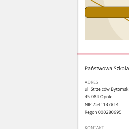
stopka
Państwowa Szkoła 
ADRES
ul. Strzelców Bytomsk
45-084 Opole
NIP 7541137814
Regon 000280695
KONTAKT