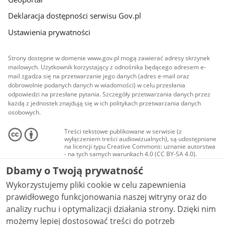
Deklaracja dostępności serwisu Gov.pl
Ustawienia prywatności
Strony dostępne w domenie www.gov.pl mogą zawierać adresy skrzynek
mailowych. Użytkownik korzystający z odnośnika będącego adresem e-
mail zgadza się na przetwarzanie jego danych (adres e-mail oraz
dobrowolnie podanych danych w wiadomości) w celu przesłania
odpowiedzi na przesłane pytania. Szczegóły przetwarzania danych przez
każdą z jednostek znajdują się w ich politykach przetwarzania danych
osobowych.
Treści tekstowe publikowane w serwisie (z
wyłączeniem treści audiowizualnych), są udostępniane
na licencji typu Creative Commons: uznanie autorstwa
- na tych samych warunkach 4.0 (CC BY-SA 4.0).
Materiały audiowizualne, w tym zdjęcia, materiały
Dbamy o Twoją prywatność
audio i wideo, są udostępniane na licencji typu
Creative Commons: uznanie autorstwa użycie
Wykorzystujemy pliki cookie w celu zapewnienia
niekomercyjne - bez utworów zależnych 4.0 (CC BY-
NC-ND 4.0), o ile nie jest to stwierdzone inaczej.
prawidłowego funkcjonowania naszej witryny oraz do
analizy ruchu i optymalizacji działania strony. Dzięki nim
możemy lepiej dostosować treści do potrzeb