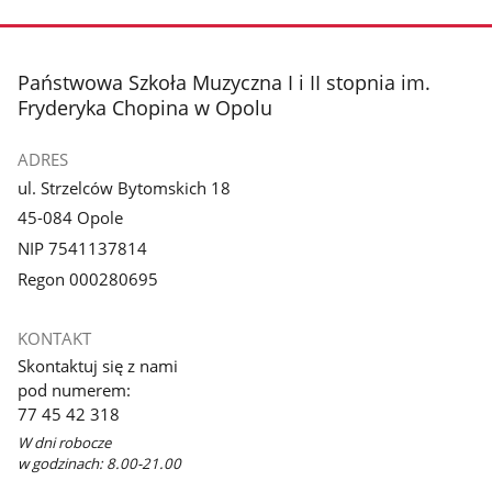
stopka
Państwowa Szkoła Muzyczna I i II stopnia im.
Fryderyka Chopina w Opolu
ADRES
ul. Strzelców Bytomskich 18
45-084 Opole
NIP 7541137814
Regon 000280695
KONTAKT
Skontaktuj się z nami
pod numerem:
77 45 42 318
W dni robocze
w godzinach: 8.00-21.00