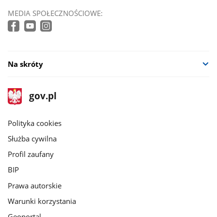
MEDIA SPOŁECZNOŚCIOWE:
Na skróty
stopka
Strona
gov.pl
gov.pl
główna
gov.pl
Polityka cookies
Służba cywilna
Profil zaufany
BIP
Prawa autorskie
Warunki korzystania
Geoportal