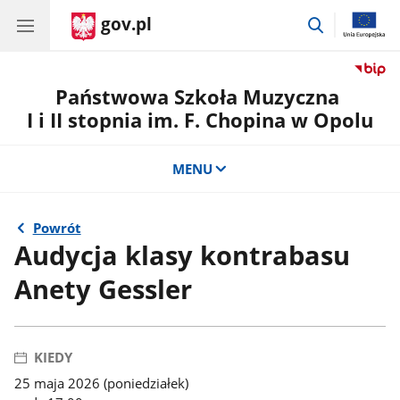
gov.pl
przejdź
do
wyszukiwar
Państwowa Szkoła Muzyczna
I i II stopnia im. F. Chopina w Opolu
MENU
Powrót
Audycja klasy kontrabasu
Anety Gessler
KIEDY
25 maja 2026 (poniedziałek)