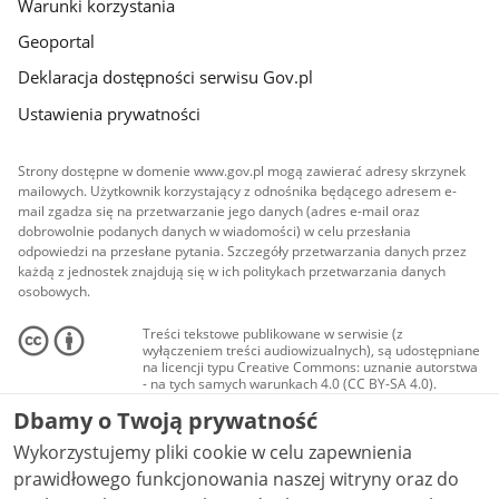
Warunki korzystania
Geoportal
Deklaracja dostępności serwisu Gov.pl
Ustawienia prywatności
Strony dostępne w domenie www.gov.pl mogą zawierać adresy skrzynek
mailowych. Użytkownik korzystający z odnośnika będącego adresem e-
mail zgadza się na przetwarzanie jego danych (adres e-mail oraz
dobrowolnie podanych danych w wiadomości) w celu przesłania
odpowiedzi na przesłane pytania. Szczegóły przetwarzania danych przez
każdą z jednostek znajdują się w ich politykach przetwarzania danych
osobowych.
Treści tekstowe publikowane w serwisie (z
wyłączeniem treści audiowizualnych), są udostępniane
na licencji typu Creative Commons: uznanie autorstwa
- na tych samych warunkach 4.0 (CC BY-SA 4.0).
Materiały audiowizualne, w tym zdjęcia, materiały
Dbamy o Twoją prywatność
audio i wideo, są udostępniane na licencji typu
Creative Commons: uznanie autorstwa użycie
Wykorzystujemy pliki cookie w celu zapewnienia
niekomercyjne - bez utworów zależnych 4.0 (CC BY-
NC-ND 4.0), o ile nie jest to stwierdzone inaczej.
prawidłowego funkcjonowania naszej witryny oraz do