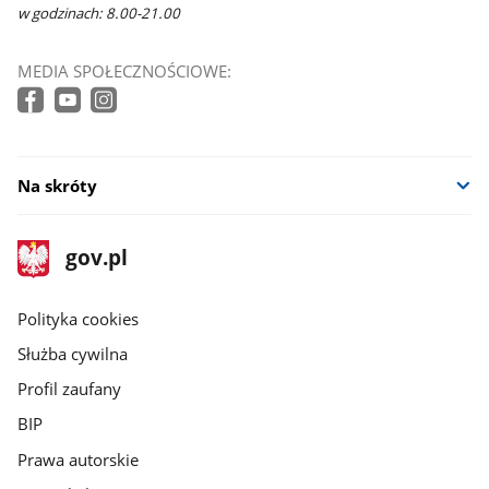
w godzinach: 8.00-21.00
MEDIA SPOŁECZNOŚCIOWE:
Na skróty
stopka
Strona
gov.pl
gov.pl
główna
gov.pl
Polityka cookies
Służba cywilna
Profil zaufany
BIP
Prawa autorskie