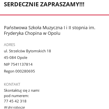
SERDECZNIE ZAPRASZAMY!!!
stopka
Państwowa Szkoła Muzyczna I i II stopnia im.
Fryderyka Chopina w Opolu
ADRES
ul. Strzelców Bytomskich 18
45-084 Opole
NIP 7541137814
Regon 000280695
KONTAKT
Skontaktuj się z nami
pod numerem:
77 45 42 318
W dni robocze