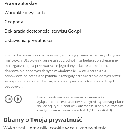
Prawa autorskie
Warunki korzystania
Geoportal
Deklaracja dostępności serwisu Gov.pl
Ustawienia prywatności
Strony dostępne w domenie www.gov.pl mogą zawierać adresy skrzynek
mailowych. Użytkownik korzystający z odnośnika będącego adresem e-
mail zgadza się na przetwarzanie jego danych (adres e-mail oraz
dobrowolnie podanych danych w wiadomości) w celu przesłania
odpowiedzi na przesłane pytania. Szczegóły przetwarzania danych przez
każdą z jednostek znajdują się w ich politykach przetwarzania danych
osobowych.
Treści tekstowe publikowane w serwisie (z
wyłączeniem treści audiowizualnych), są udostępniane
na licencji typu Creative Commons: uznanie autorstwa
- na tych samych warunkach 4.0 (CC BY-SA 4.0).
Materiały audiowizualne, w tym zdjęcia, materiały
Dbamy o Twoją prywatność
audio i wideo, są udostępniane na licencji typu
Creative Commons: uznanie autorstwa użycie
Wykorzystujemy pliki cookie w celu zapewnienia
niekomercyjne - bez utworów zależnych 4.0 (CC BY-