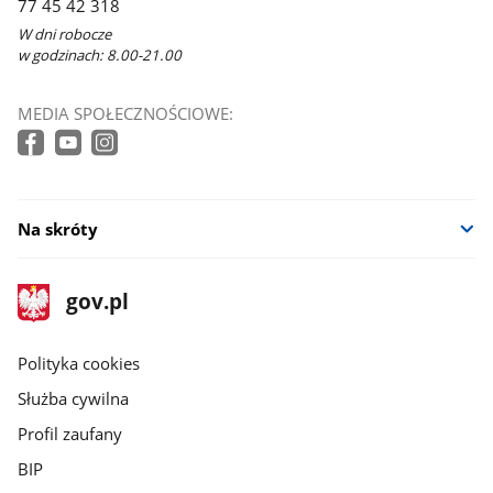
77 45 42 318
W dni robocze
w godzinach: 8.00-21.00
MEDIA SPOŁECZNOŚCIOWE:
Na skróty
stopka
Strona
gov.pl
gov.pl
główna
gov.pl
Polityka cookies
Służba cywilna
Profil zaufany
BIP