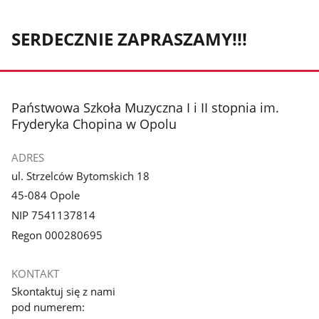
SERDECZNIE ZAPRASZAMY!!!
stopka
Państwowa Szkoła Muzyczna I i II stopnia im.
Fryderyka Chopina w Opolu
ADRES
ul. Strzelców Bytomskich 18
45-084 Opole
NIP 7541137814
Regon 000280695
KONTAKT
Skontaktuj się z nami
pod numerem: