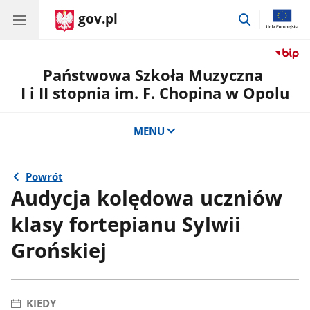
gov.pl
przejdź
do
wyszukiwar
Państwowa Szkoła Muzyczna
I i II stopnia im. F. Chopina w Opolu
MENU
Powrót
Audycja kolędowa uczniów
klasy fortepianu Sylwii
Grońskiej
KIEDY