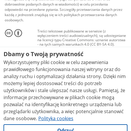
dobrowolnie podanych danych w wiadomości) w celu przesłania
odpowiedzi na przesłane pytania. Szczegóły przetwarzania danych przez
każdą z jednostek znajdują się w ich politykach przetwarzania danych
osobowych.
Treści tekstowe publikowane w serwisie (z
wyłączeniem treści audiowizualnych), są udostępniane
na licencji typu Creative Commons: uznanie autorstwa
- na tych samych warunkach 4.0 (CC BY-SA 4.0).
Materiały audiowizualne, w tym zdjęcia, materiały
Dbamy o Twoją prywatność
audio i wideo, są udostępniane na licencji typu
Creative Commons: uznanie autorstwa użycie
Wykorzystujemy pliki cookie w celu zapewnienia
niekomercyjne - bez utworów zależnych 4.0 (CC BY-
NC-ND 4.0), o ile nie jest to stwierdzone inaczej.
prawidłowego funkcjonowania naszej witryny oraz do
analizy ruchu i optymalizacji działania strony. Dzięki nim
możemy lepiej dostosować treści do potrzeb
użytkowników i stale ulepszać nasze usługi. Pamiętaj, że
informacje przechowywane w plikach cookie mogą
pozwalać na identyfikację konkretnego urządzenia lub
przeglądarki użytkownika, a więc potencjalnie stanowić
dane osobowe.
Polityka cookies
Odrzuć