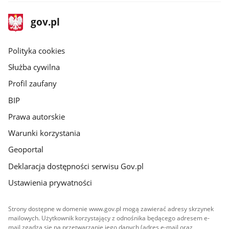
stopka
Strona
gov.pl
gov.pl
główna
gov.pl
Polityka cookies
Służba cywilna
Profil zaufany
BIP
Prawa autorskie
Warunki korzystania
Geoportal
Deklaracja dostępności serwisu Gov.pl
Ustawienia prywatności
Strony dostępne w domenie www.gov.pl mogą zawierać adresy skrzynek
mailowych. Użytkownik korzystający z odnośnika będącego adresem e-
mail zgadza się na przetwarzanie jego danych (adres e-mail oraz