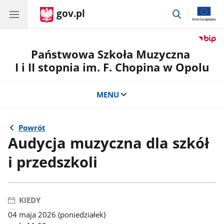
gov.pl
przejdź
do
wyszukiwar
Państwowa Szkoła Muzyczna
I i II stopnia im. F. Chopina w Opolu
MENU
Powrót
Audycja muzyczna dla szkół
i przedszkoli
KIEDY
04 maja 2026 (poniedziałek)