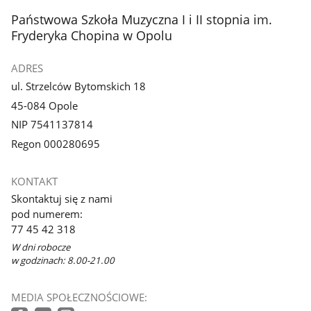
stopka
Państwowa Szkoła Muzyczna I i II stopnia im.
Fryderyka Chopina w Opolu
ADRES
ul. Strzelców Bytomskich 18
45-084 Opole
NIP 7541137814
Regon 000280695
KONTAKT
Skontaktuj się z nami
pod numerem:
77 45 42 318
W dni robocze
w godzinach: 8.00-21.00
MEDIA SPOŁECZNOŚCIOWE: