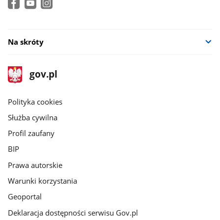
Na skróty
stopka
Strona
gov.pl
gov.pl
główna
gov.pl
Polityka cookies
Służba cywilna
Profil zaufany
BIP
Prawa autorskie
Warunki korzystania
Geoportal
Deklaracja dostępności serwisu Gov.pl