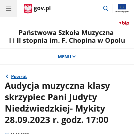
gov.pl
przejdź
do
wyszukiwar
Państwowa Szkoła Muzyczna
I i II stopnia im. F. Chopina w Opolu
MENU
Powrót
Audycja muzyczna klasy
skrzypiec Pani Judyty
Niedźwiedzkiej- Mykity
28.09.2023 r. godz. 17:00