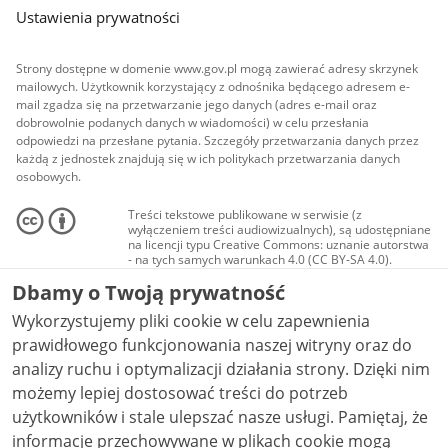
Ustawienia prywatności
Strony dostępne w domenie www.gov.pl mogą zawierać adresy skrzynek
mailowych. Użytkownik korzystający z odnośnika będącego adresem e-
mail zgadza się na przetwarzanie jego danych (adres e-mail oraz
dobrowolnie podanych danych w wiadomości) w celu przesłania
odpowiedzi na przesłane pytania. Szczegóły przetwarzania danych przez
każdą z jednostek znajdują się w ich politykach przetwarzania danych
osobowych.
Treści tekstowe publikowane w serwisie (z
wyłączeniem treści audiowizualnych), są udostępniane
na licencji typu Creative Commons: uznanie autorstwa
- na tych samych warunkach 4.0 (CC BY-SA 4.0).
Materiały audiowizualne, w tym zdjęcia, materiały
Dbamy o Twoją prywatność
audio i wideo, są udostępniane na licencji typu
Creative Commons: uznanie autorstwa użycie
Wykorzystujemy pliki cookie w celu zapewnienia
niekomercyjne - bez utworów zależnych 4.0 (CC BY-
NC-ND 4.0), o ile nie jest to stwierdzone inaczej.
prawidłowego funkcjonowania naszej witryny oraz do
analizy ruchu i optymalizacji działania strony. Dzięki nim
możemy lepiej dostosować treści do potrzeb
użytkowników i stale ulepszać nasze usługi. Pamiętaj, że
informacje przechowywane w plikach cookie mogą