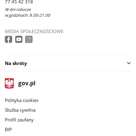
77 45 42 318
W dni robocze
w godzinach: 8.00-21.00
MEDIA SPOŁECZNOŚCIOWE:
Na skróty
stopka
Strona
gov.pl
gov.pl
główna
gov.pl
Polityka cookies
Służba cywilna
Profil zaufany
BIP