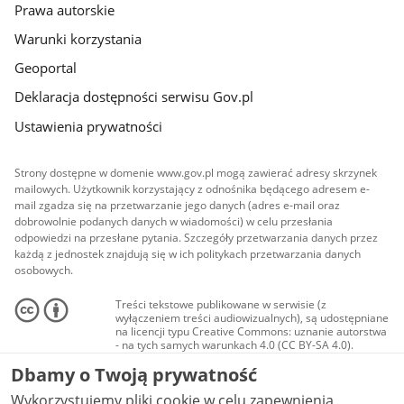
Prawa autorskie
Warunki korzystania
Geoportal
Deklaracja dostępności serwisu Gov.pl
Ustawienia prywatności
Strony dostępne w domenie www.gov.pl mogą zawierać adresy skrzynek
mailowych. Użytkownik korzystający z odnośnika będącego adresem e-
mail zgadza się na przetwarzanie jego danych (adres e-mail oraz
dobrowolnie podanych danych w wiadomości) w celu przesłania
odpowiedzi na przesłane pytania. Szczegóły przetwarzania danych przez
każdą z jednostek znajdują się w ich politykach przetwarzania danych
osobowych.
Treści tekstowe publikowane w serwisie (z
wyłączeniem treści audiowizualnych), są udostępniane
na licencji typu Creative Commons: uznanie autorstwa
- na tych samych warunkach 4.0 (CC BY-SA 4.0).
Materiały audiowizualne, w tym zdjęcia, materiały
Dbamy o Twoją prywatność
audio i wideo, są udostępniane na licencji typu
Creative Commons: uznanie autorstwa użycie
Wykorzystujemy pliki cookie w celu zapewnienia
niekomercyjne - bez utworów zależnych 4.0 (CC BY-