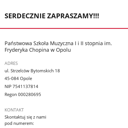
SERDECZNIE ZAPRASZAMY!!!
stopka
Państwowa Szkoła Muzyczna I i II stopnia im.
Fryderyka Chopina w Opolu
ADRES
ul. Strzelców Bytomskich 18
45-084 Opole
NIP 7541137814
Regon 000280695
KONTAKT
Skontaktuj się z nami
pod numerem: