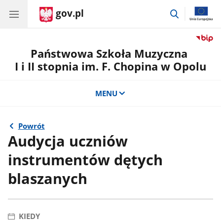
gov.pl
przejdź
do
wyszukiwar
Państwowa Szkoła Muzyczna
I i II stopnia im. F. Chopina w Opolu
MENU
Powrót
Audycja uczniów
instrumentów dętych
blaszanych
KIEDY