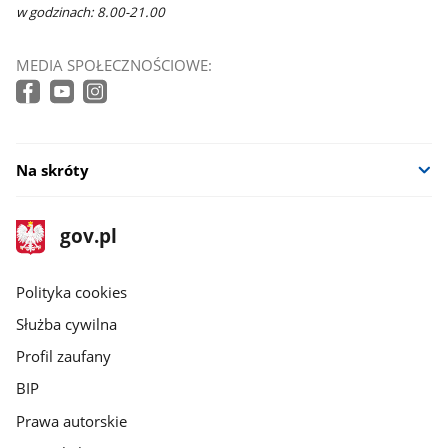
w godzinach: 8.00-21.00
MEDIA SPOŁECZNOŚCIOWE:
Na skróty
stopka
Strona
gov.pl
gov.pl
główna
gov.pl
Polityka cookies
Służba cywilna
Profil zaufany
BIP
Prawa autorskie