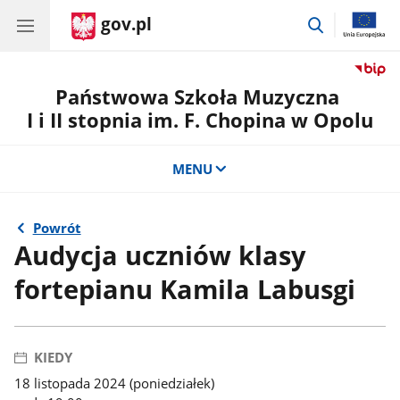
gov.pl
przejdź
do
wyszukiwar
Państwowa Szkoła Muzyczna
I i II stopnia im. F. Chopina w Opolu
MENU
Powrót
Audycja uczniów klasy
fortepianu Kamila Labusgi
KIEDY
18 listopada 2024 (poniedziałek)