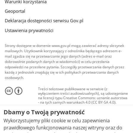
Warunki korzystania
Geoportal
Deklaracja dostępności serwisu Gov.pl
Ustawienia prywatności
Strony dostępne w domenie www.gov.pl mogą zawierać adresy skrzynek
mailowych. Użytkownik korzystający z odnośnika będącego adresem e-
mail zgadza się na przetwarzanie jego danych (adres e-mail oraz
dobrowolnie podanych danych w wiadomości) w celu przesłania
odpowiedzi na przesłane pytania. Szczegóły przetwarzania danych przez
każdą z jednostek znajdują się w ich politykach przetwarzania danych
osobowych.
Treści tekstowe publikowane w serwisie (z
wyłączeniem treści audiowizualnych), są udostępniane
na licencji typu Creative Commons: uznanie autorstwa
- na tych samych warunkach 4.0 (CC BY-SA 4.0).
Materiały audiowizualne, w tym zdjęcia, materiały
Dbamy o Twoją prywatność
audio i wideo, są udostępniane na licencji typu
Creative Commons: uznanie autorstwa użycie
Wykorzystujemy pliki cookie w celu zapewnienia
niekomercyjne - bez utworów zależnych 4.0 (CC BY-
NC-ND 4.0), o ile nie jest to stwierdzone inaczej.
prawidłowego funkcjonowania naszej witryny oraz do