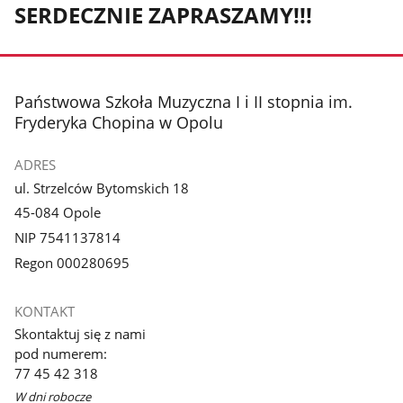
SERDECZNIE ZAPRASZAMY!!!
stopka
Państwowa Szkoła Muzyczna I i II stopnia im.
Fryderyka Chopina w Opolu
ADRES
ul. Strzelców Bytomskich 18
45-084 Opole
NIP 7541137814
Regon 000280695
KONTAKT
Skontaktuj się z nami
pod numerem:
77 45 42 318
W dni robocze