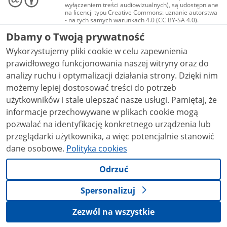
wyłączeniem treści audiowizualnych), są udostępniane
na licencji typu Creative Commons: uznanie autorstwa
- na tych samych warunkach 4.0 (CC BY-SA 4.0).
Materiały audiowizualne, w tym zdjęcia, materiały
Dbamy o Twoją prywatność
audio i wideo, są udostępniane na licencji typu
Creative Commons: uznanie autorstwa użycie
Wykorzystujemy pliki cookie w celu zapewnienia
niekomercyjne - bez utworów zależnych 4.0 (CC BY-
NC-ND 4.0), o ile nie jest to stwierdzone inaczej.
prawidłowego funkcjonowania naszej witryny oraz do
analizy ruchu i optymalizacji działania strony. Dzięki nim
możemy lepiej dostosować treści do potrzeb
użytkowników i stale ulepszać nasze usługi. Pamiętaj, że
informacje przechowywane w plikach cookie mogą
pozwalać na identyfikację konkretnego urządzenia lub
przeglądarki użytkownika, a więc potencjalnie stanowić
dane osobowe.
Polityka cookies
Odrzuć
Spersonalizuj
Zezwól na wszystkie