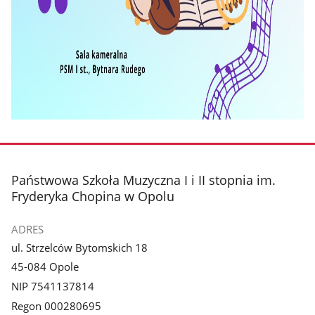
stopka
Państwowa Szkoła Muzyczna I i II stopnia im.
Fryderyka Chopina w Opolu
ADRES
ul. Strzelców Bytomskich 18
45-084 Opole
NIP 7541137814
Regon 000280695