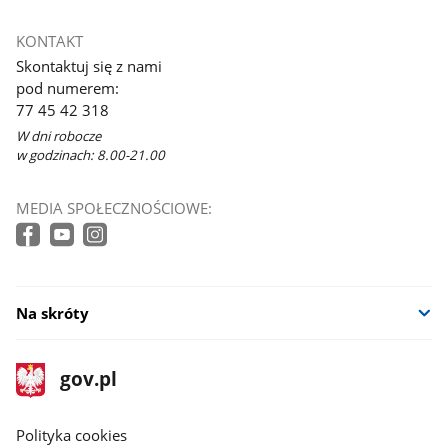
KONTAKT
Skontaktuj się z nami
pod numerem:
77 45 42 318
W dni robocze
w godzinach: 8.00-21.00
MEDIA SPOŁECZNOŚCIOWE:
Na skróty
stopka
Strona
gov.pl
gov.pl
główna
gov.pl
Polityka cookies