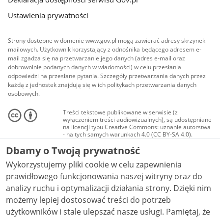
Ustawienia prywatności
Strony dostępne w domenie www.gov.pl mogą zawierać adresy skrzynek
mailowych. Użytkownik korzystający z odnośnika będącego adresem e-
mail zgadza się na przetwarzanie jego danych (adres e-mail oraz
dobrowolnie podanych danych w wiadomości) w celu przesłania
odpowiedzi na przesłane pytania. Szczegóły przetwarzania danych przez
każdą z jednostek znajdują się w ich politykach przetwarzania danych
osobowych.
Treści tekstowe publikowane w serwisie (z
wyłączeniem treści audiowizualnych), są udostępniane
na licencji typu Creative Commons: uznanie autorstwa
- na tych samych warunkach 4.0 (CC BY-SA 4.0).
Materiały audiowizualne, w tym zdjęcia, materiały
Dbamy o Twoją prywatność
audio i wideo, są udostępniane na licencji typu
Creative Commons: uznanie autorstwa użycie
Wykorzystujemy pliki cookie w celu zapewnienia
niekomercyjne - bez utworów zależnych 4.0 (CC BY-
NC-ND 4.0), o ile nie jest to stwierdzone inaczej.
prawidłowego funkcjonowania naszej witryny oraz do
analizy ruchu i optymalizacji działania strony. Dzięki nim
możemy lepiej dostosować treści do potrzeb
użytkowników i stale ulepszać nasze usługi. Pamiętaj, że