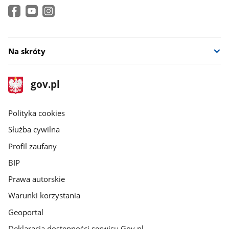
Na skróty
stopka
Strona
gov.pl
gov.pl
główna
gov.pl
Polityka cookies
Służba cywilna
Profil zaufany
BIP
Prawa autorskie
Warunki korzystania
Geoportal
Deklaracja dostępności serwisu Gov.pl