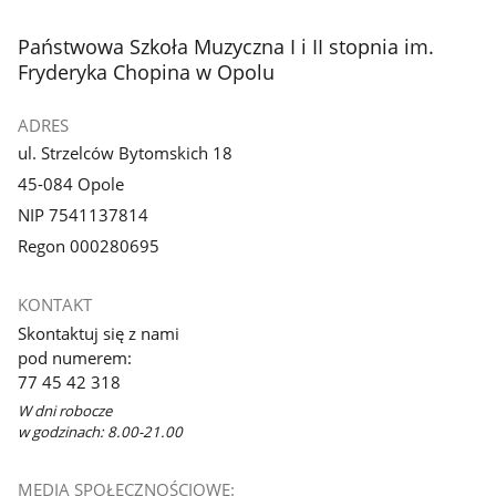
stopka
Państwowa Szkoła Muzyczna I i II stopnia im.
Fryderyka Chopina w Opolu
ADRES
ul. Strzelców Bytomskich 18
45-084 Opole
NIP 7541137814
Regon 000280695
KONTAKT
Skontaktuj się z nami
pod numerem:
77 45 42 318
W dni robocze
w godzinach: 8.00-21.00
MEDIA SPOŁECZNOŚCIOWE: