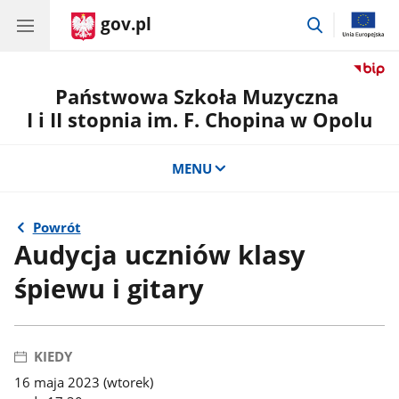
gov.pl
przejdź
do
wyszukiwar
Państwowa Szkoła Muzyczna
I i II stopnia im. F. Chopina w Opolu
MENU
Powrót
Audycja uczniów klasy
śpiewu i gitary
KIEDY
16 maja 2023 (wtorek)