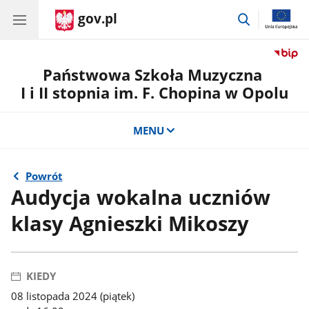
gov.pl
przejdź
do
wyszukiwar
Państwowa Szkoła Muzyczna
I i II stopnia im. F. Chopina w Opolu
MENU
Powrót
Audycja wokalna uczniów
klasy Agnieszki Mikoszy
KIEDY
08 listopada 2024 (piątek)