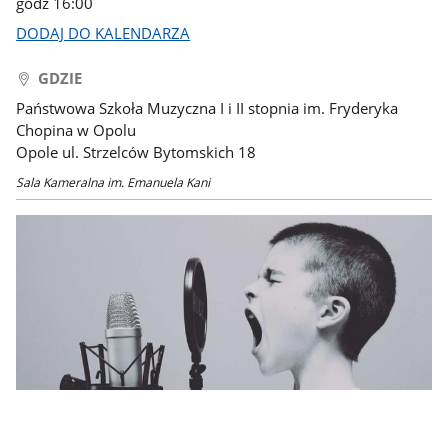
godz 16:00
DODAJ DO KALENDARZA
GDZIE
Państwowa Szkoła Muzyczna I i II stopnia im. Fryderyka
Chopina w Opolu
Opole ul. Strzelców Bytomskich 18
Sala Kameralna im. Emanuela Kani