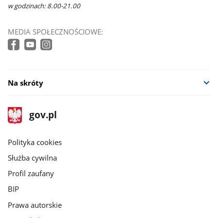
w godzinach: 8.00-21.00
MEDIA SPOŁECZNOŚCIOWE:
Na skróty
stopka
Strona
gov.pl
gov.pl
główna
gov.pl
Polityka cookies
Służba cywilna
Profil zaufany
BIP
Prawa autorskie