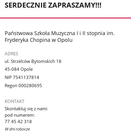
SERDECZNIE ZAPRASZAMY!!!
stopka
Państwowa Szkoła Muzyczna I i II stopnia im.
Fryderyka Chopina w Opolu
ADRES
ul. Strzelców Bytomskich 18
45-084 Opole
NIP 7541137814
Regon 000280695
KONTAKT
Skontaktuj się z nami
pod numerem:
77 45 42 318
W dni robocze