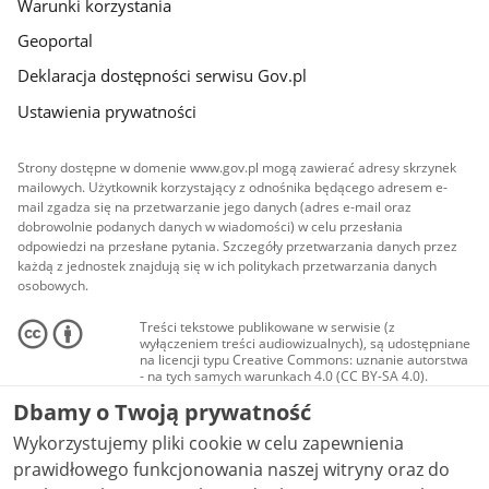
Warunki korzystania
Geoportal
Deklaracja dostępności serwisu Gov.pl
Ustawienia prywatności
Strony dostępne w domenie www.gov.pl mogą zawierać adresy skrzynek
mailowych. Użytkownik korzystający z odnośnika będącego adresem e-
mail zgadza się na przetwarzanie jego danych (adres e-mail oraz
dobrowolnie podanych danych w wiadomości) w celu przesłania
odpowiedzi na przesłane pytania. Szczegóły przetwarzania danych przez
każdą z jednostek znajdują się w ich politykach przetwarzania danych
osobowych.
Treści tekstowe publikowane w serwisie (z
wyłączeniem treści audiowizualnych), są udostępniane
na licencji typu Creative Commons: uznanie autorstwa
- na tych samych warunkach 4.0 (CC BY-SA 4.0).
Materiały audiowizualne, w tym zdjęcia, materiały
Dbamy o Twoją prywatność
audio i wideo, są udostępniane na licencji typu
Creative Commons: uznanie autorstwa użycie
Wykorzystujemy pliki cookie w celu zapewnienia
niekomercyjne - bez utworów zależnych 4.0 (CC BY-
NC-ND 4.0), o ile nie jest to stwierdzone inaczej.
prawidłowego funkcjonowania naszej witryny oraz do