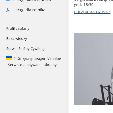
godz 18:30
Usługi dla rolnika
DODAJ DO KALENDARZA
Profil zaufany
Baza wiedzy
Serwis Służby Cywilnej
Сайт для громадян України
–
Serwis dla obywateli Ukrainy