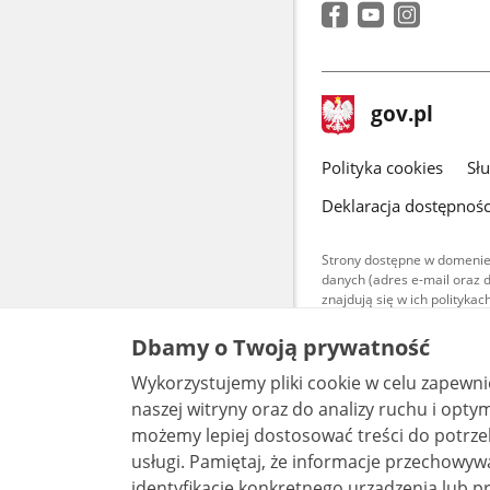
stopka
Strona
gov.pl
gov.pl
główna
gov.pl
Polityka cookies
Sł
Deklaracja dostępnośc
Strony dostępne w domenie
danych (adres e-mail oraz 
znajdują się w ich polityk
Treści teksto
Dbamy o Twoją prywatność
udostępniane
warunkach 4.0
Wykorzystujemy pliki cookie w celu zapewn
są udostępni
bez utworów z
naszej witryny oraz do analizy ruchu i optymalizacj
możemy lepiej dostosować treści do potrzeb
usługi. Pamiętaj, że informacje przechowywane w plikach cookie mogą pozwalać na
identyfikację konkretnego urządzenia lub pr