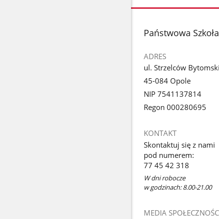
stopka
Państwowa Szkoła 
ADRES
ul. Strzelców Bytomsk
45-084 Opole
NIP 7541137814
Regon 000280695
KONTAKT
Skontaktuj się z nami
pod numerem:
77 45 42 318
W dni robocze
w godzinach: 8.00-21.00
MEDIA SPOŁECZNOŚC