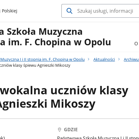
 Polskiej
a Szkoła Muzyczna
nia im. F. Chopina w Opolu
O 
uzyczna I i II stopnia im. F. Chopina w Opolu
Aktualności
Archiw
zniów klasy śpiewu Agnieszki Mikoszy
 wokalna uczniów klasy
gnieszki Mikoszy
GDZIE
ek)
Państwowa Szkoła Muzyczna I i II stop