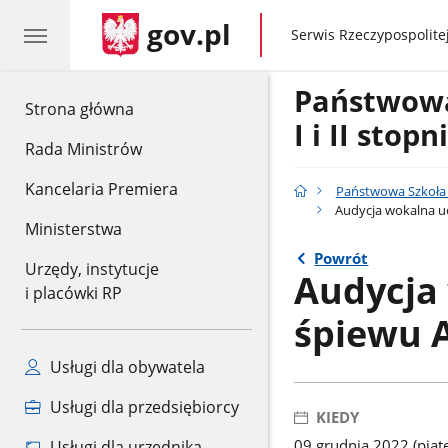
gov.pl
gov.pl
Serwis Rzeczypospolitej
Państwow
gov.pl
Strona główna
I i II stop
Rada Ministrów
Kancelaria Premiera
Państwowa Szkoła M
Audycja wokalna uc
Ministerstwa
Powrót
Urzędy, instytucje
Audycja
i placówki RP
śpiewu A
Usługi dla obywatela
Usługi dla przedsiębiorcy
KIEDY
09 grudnia 2022 (piąt
Usługi dla urzędnika