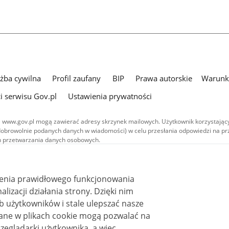
użba cywilna
Profil zaufany
BIP
Prawa autorskie
Warunki
i serwisu Gov.pl
Ustawienia prywatności
 www.gov.pl mogą zawierać adresy skrzynek mailowych. Użytkownik korzystający
dobrowolnie podanych danych w wiadomości) w celu przesłania odpowiedzi na prz
ach przetwarzania danych osobowych.
we publikowane w serwisie (z wyłączeniem treści audiowizualnych), są
 na licencji typu Creative Commons: uznanie autorstwa - na tych samych
 (CC BY-SA 4.0). Materiały audiowizualne, w tym zdjęcia, materiały audio i wideo
ienia prawidłowego funkcjonowania
ane na licencji typu Creative Commons: uznanie autorstwa użycie niekomercyjne 
ależnych 4.0 (CC BY-NC-ND 4.0), o ile nie jest to stwierdzone inaczej.
i działania strony. Dzięki nim
 użytkowników i stale ulepszać nasze
zeglądarki użytkownika, a więc