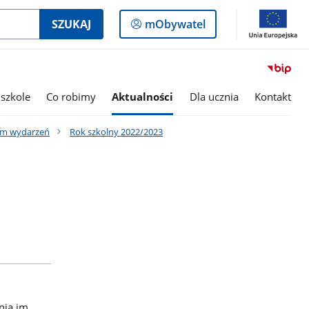
Logowanie
SZUKAJ
mObywatel
do
panelu
szkole
Co robimy
Aktualności
Dla ucznia
Kontakt
um wydarzeń
Rok szkolny 2022/2023
nia im.