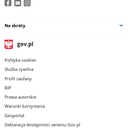
Na skróty
stopka
Strona
gov.pl
gov.pl
główna
gov.pl
Polityka cookies
Służba cywilna
Profil zaufany
BIP
Prawa autorskie
Warunki korzystania
Geoportal
Deklaracja dostępności serwisu Gov.pl