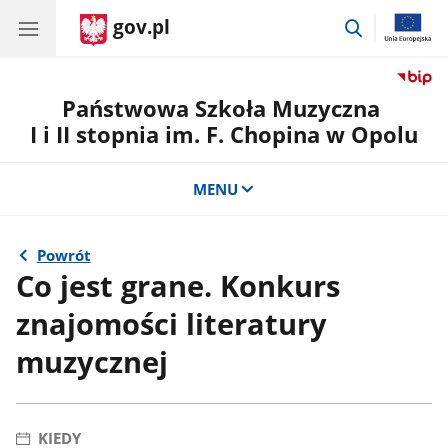
gov.pl
przejdź
do
wyszukiwar
Państwowa Szkoła Muzyczna
I i II stopnia im. F. Chopina w Opolu
MENU
Powrót
Co jest grane. Konkurs
znajomości literatury
muzycznej
KIEDY