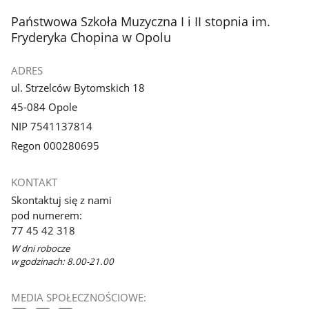
stopka
Państwowa Szkoła Muzyczna I i II stopnia im.
Fryderyka Chopina w Opolu
ADRES
ul. Strzelców Bytomskich 18
45-084 Opole
NIP 7541137814
Regon 000280695
KONTAKT
Skontaktuj się z nami
pod numerem:
77 45 42 318
W dni robocze
w godzinach: 8.00-21.00
MEDIA SPOŁECZNOŚCIOWE: