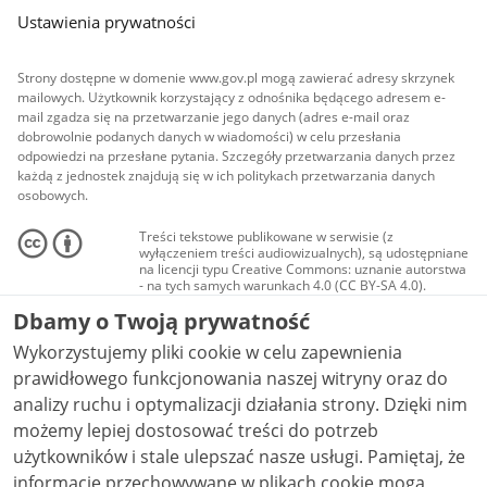
Ustawienia prywatności
Strony dostępne w domenie www.gov.pl mogą zawierać adresy skrzynek
mailowych. Użytkownik korzystający z odnośnika będącego adresem e-
mail zgadza się na przetwarzanie jego danych (adres e-mail oraz
dobrowolnie podanych danych w wiadomości) w celu przesłania
odpowiedzi na przesłane pytania. Szczegóły przetwarzania danych przez
każdą z jednostek znajdują się w ich politykach przetwarzania danych
osobowych.
Treści tekstowe publikowane w serwisie (z
wyłączeniem treści audiowizualnych), są udostępniane
na licencji typu Creative Commons: uznanie autorstwa
- na tych samych warunkach 4.0 (CC BY-SA 4.0).
Materiały audiowizualne, w tym zdjęcia, materiały
Dbamy o Twoją prywatność
audio i wideo, są udostępniane na licencji typu
Creative Commons: uznanie autorstwa użycie
Wykorzystujemy pliki cookie w celu zapewnienia
niekomercyjne - bez utworów zależnych 4.0 (CC BY-
NC-ND 4.0), o ile nie jest to stwierdzone inaczej.
prawidłowego funkcjonowania naszej witryny oraz do
analizy ruchu i optymalizacji działania strony. Dzięki nim
możemy lepiej dostosować treści do potrzeb
użytkowników i stale ulepszać nasze usługi. Pamiętaj, że
informacje przechowywane w plikach cookie mogą