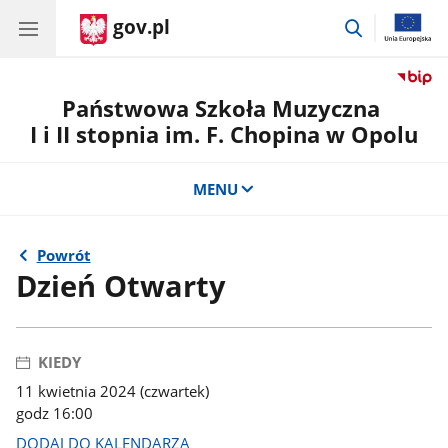
gov.pl
przejdź
do
wyszukiwar
Państwowa Szkoła Muzyczna
I i II stopnia im. F. Chopina w Opolu
MENU
Powrót
Dzień Otwarty
KIEDY
11 kwietnia 2024 (czwartek)
godz 16:00
DODAJ DO KALENDARZA