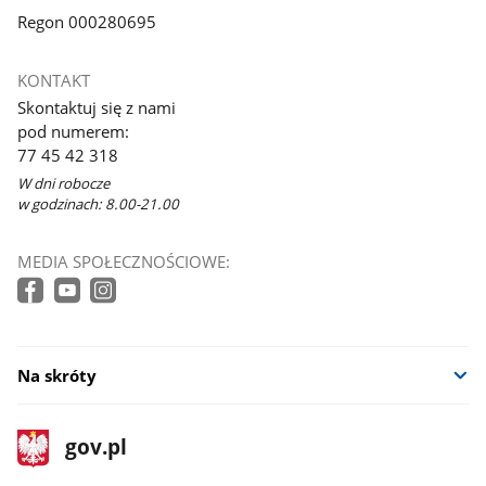
Regon 000280695
KONTAKT
Skontaktuj się z nami
pod numerem:
77 45 42 318
W dni robocze
w godzinach: 8.00-21.00
MEDIA SPOŁECZNOŚCIOWE:
Na skróty
stopka
Strona
gov.pl
gov.pl
główna