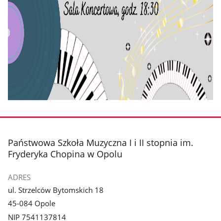
stopka
Państwowa Szkoła Muzyczna I i II stopnia im.
Fryderyka Chopina w Opolu
ADRES
ul. Strzelców Bytomskich 18
45-084 Opole
NIP 7541137814