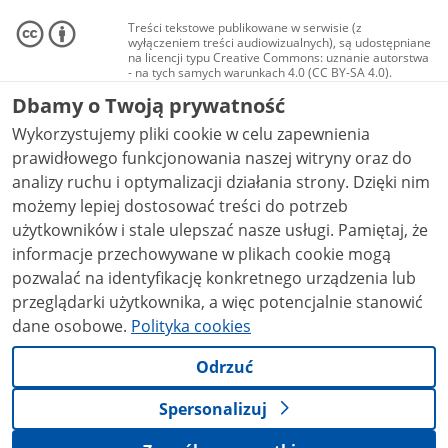
Treści tekstowe publikowane w serwisie (z
wyłączeniem treści audiowizualnych), są udostępniane
na licencji typu Creative Commons: uznanie autorstwa
- na tych samych warunkach 4.0 (CC BY-SA 4.0).
Materiały audiowizualne, w tym zdjęcia, materiały
Dbamy o Twoją prywatność
audio i wideo, są udostępniane na licencji typu
Creative Commons: uznanie autorstwa użycie
Wykorzystujemy pliki cookie w celu zapewnienia
niekomercyjne - bez utworów zależnych 4.0 (CC BY-
NC-ND 4.0), o ile nie jest to stwierdzone inaczej.
prawidłowego funkcjonowania naszej witryny oraz do
analizy ruchu i optymalizacji działania strony. Dzięki nim
możemy lepiej dostosować treści do potrzeb
użytkowników i stale ulepszać nasze usługi. Pamiętaj, że
informacje przechowywane w plikach cookie mogą
pozwalać na identyfikację konkretnego urządzenia lub
przeglądarki użytkownika, a więc potencjalnie stanowić
dane osobowe.
Polityka cookies
Odrzuć
Spersonalizuj