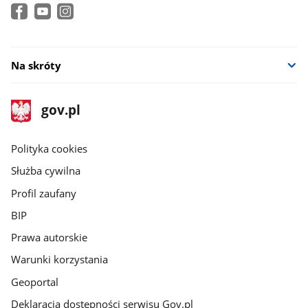
Na skróty
stopka
Strona
gov.pl
gov.pl
główna
gov.pl
Polityka cookies
Służba cywilna
Profil zaufany
BIP
Prawa autorskie
Warunki korzystania
Geoportal
Deklaracja dostępności serwisu Gov.pl