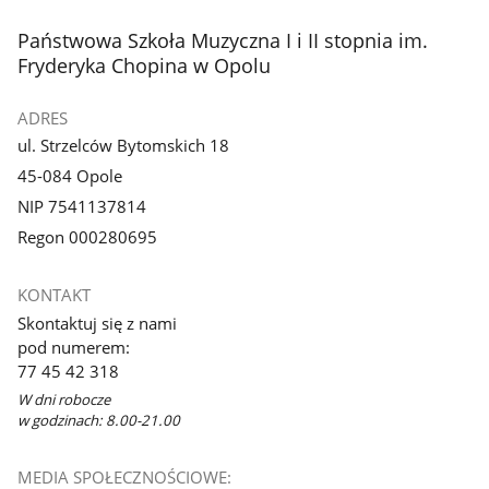
stopka
Państwowa Szkoła Muzyczna I i II stopnia im.
Fryderyka Chopina w Opolu
ADRES
ul. Strzelców Bytomskich 18
45-084 Opole
NIP 7541137814
Regon 000280695
KONTAKT
Skontaktuj się z nami
pod numerem:
77 45 42 318
W dni robocze
w godzinach: 8.00-21.00
MEDIA SPOŁECZNOŚCIOWE: