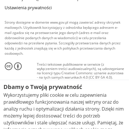
Ustawienia prywatności
Strony dostępne w domenie www.gov.pl mogą zawierać adresy skrzynek
mailowych. Użytkownik korzystający z odnośnika będącego adresem e-
mail zgadza się na przetwarzanie jego danych (adres e-mail oraz
dobrowolnie podanych danych w wiadomości) w celu przesłania
odpowiedzi na przesłane pytania. Szczegóły przetwarzania danych przez
każdą z jednostek znajdują się w ich politykach przetwarzania danych
osobowych.
Treści tekstowe publikowane w serwisie (z
wyłączeniem treści audiowizualnych), są udostępniane
na licencji typu Creative Commons: uznanie autorstwa
- na tych samych warunkach 4.0 (CC BY-SA 4.0).
Materiały audiowizualne, w tym zdjęcia, materiały
Dbamy o Twoją prywatność
audio i wideo, są udostępniane na licencji typu
Creative Commons: uznanie autorstwa użycie
Wykorzystujemy pliki cookie w celu zapewnienia
niekomercyjne - bez utworów zależnych 4.0 (CC BY-
NC-ND 4.0), o ile nie jest to stwierdzone inaczej.
prawidłowego funkcjonowania naszej witryny oraz do
analizy ruchu i optymalizacji działania strony. Dzięki nim
możemy lepiej dostosować treści do potrzeb
użytkowników i stale ulepszać nasze usługi. Pamiętaj, że