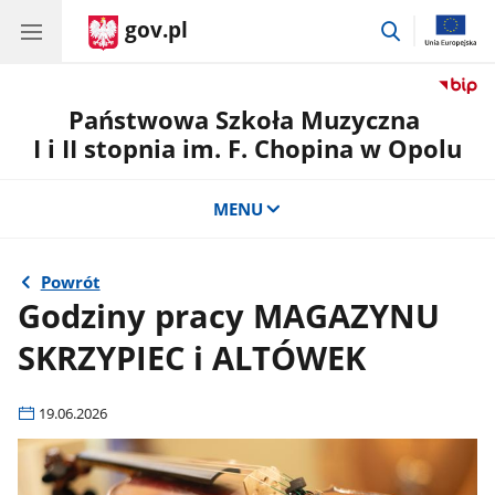
gov.pl
przejdź
do
wyszukiwar
Państwowa Szkoła Muzyczna
I i II stopnia im. F. Chopina w Opolu
MENU
Powrót
Godziny pracy MAGAZYNU
SKRZYPIEC i ALTÓWEK
19.06.2026