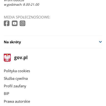
W dni robocze
w godzinach: 8.00-21.00
MEDIA SPOŁECZNOŚCIOWE:
Na skróty
stopka
Strona
gov.pl
gov.pl
główna
gov.pl
Polityka cookies
Służba cywilna
Profil zaufany
BIP
Prawa autorskie