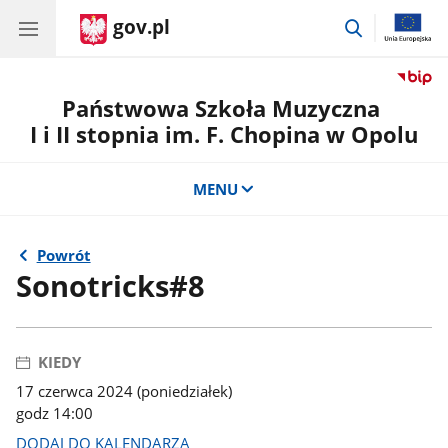
gov.pl
przejdź
do
wyszukiwar
Państwowa Szkoła Muzyczna
I i II stopnia im. F. Chopina w Opolu
MENU
Powrót
Sonotricks#8
KIEDY
17 czerwca 2024 (poniedziałek)
godz 14:00
DODAJ DO KALENDARZA