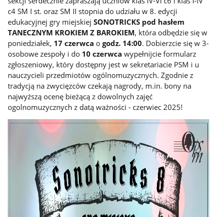
sekcji serdecznie zapraszają uczniów
klas IV-VI c6 i klas I-IV
c4 SM I st. oraz SM II stopnia
do udziału w 8. edycji
edukacyjnej gry miejskiej
SONOTRICKS pod hasłem
TANECZNYM KROKIEM Z BAROKIEM
, która odbędzie się w
poniedziałek,
17 czerwca
o
godz. 14:00
. Dobierzcie się w 3-
osobowe zespoły i do
10 czerwca
wypełnijcie formularz
zgłoszeniowy, który dostępny jest w sekretariacie PSM i u
nauczycieli przedmiotów ogólnomuzycznych. Zgodnie z
tradycją na zwycięzców czekają nagrody, m.in. bony na
najwyższą ocenę bieżącą z dowolnych zajęć
ogolnomuzycznych z datą ważności - czerwiec 2025!