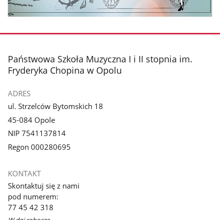
stopka
Państwowa Szkoła Muzyczna I i II stopnia im.
Fryderyka Chopina w Opolu
ADRES
ul. Strzelców Bytomskich 18
45-084 Opole
NIP 7541137814
Regon 000280695
KONTAKT
Skontaktuj się z nami
pod numerem:
77 45 42 318