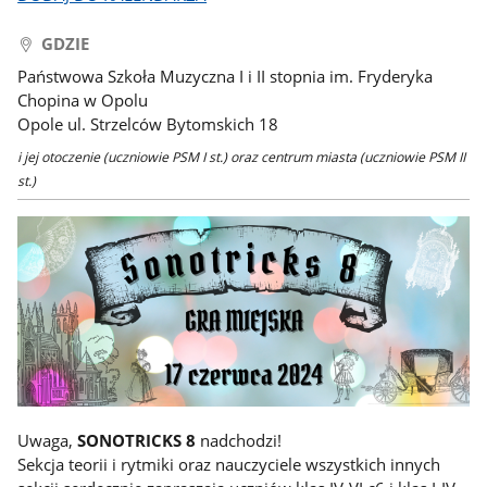
GDZIE
Państwowa Szkoła Muzyczna I i II stopnia im. Fryderyka
Chopina w Opolu
Opole ul. Strzelców Bytomskich 18
i jej otoczenie (uczniowie PSM I st.) oraz centrum miasta (uczniowie PSM II
st.)
Uwaga,
SONOTRICKS 8
nadchodzi!
S
ekcja teorii i rytmiki oraz nauczyciele wszystkich innych