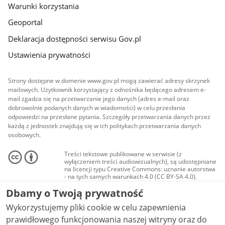
Warunki korzystania
Geoportal
Deklaracja dostępności serwisu Gov.pl
Ustawienia prywatności
Strony dostępne w domenie www.gov.pl mogą zawierać adresy skrzynek
mailowych. Użytkownik korzystający z odnośnika będącego adresem e-
mail zgadza się na przetwarzanie jego danych (adres e-mail oraz
dobrowolnie podanych danych w wiadomości) w celu przesłania
odpowiedzi na przesłane pytania. Szczegóły przetwarzania danych przez
każdą z jednostek znajdują się w ich politykach przetwarzania danych
osobowych.
Treści tekstowe publikowane w serwisie (z
wyłączeniem treści audiowizualnych), są udostępniane
na licencji typu Creative Commons: uznanie autorstwa
- na tych samych warunkach 4.0 (CC BY-SA 4.0).
Materiały audiowizualne, w tym zdjęcia, materiały
Dbamy o Twoją prywatność
audio i wideo, są udostępniane na licencji typu
Creative Commons: uznanie autorstwa użycie
Wykorzystujemy pliki cookie w celu zapewnienia
niekomercyjne - bez utworów zależnych 4.0 (CC BY-
NC-ND 4.0), o ile nie jest to stwierdzone inaczej.
prawidłowego funkcjonowania naszej witryny oraz do