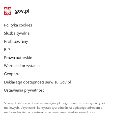
stopka
Strona
gov.pl
gov.pl
główna
gov.pl
Polityka cookies
Służba cywilna
Profil zaufany
BIP
Prawa autorskie
Warunki korzystania
Geoportal
Deklaracja dostępności serwisu Gov.pl
Ustawienia prywatności
Strony dostępne w domenie www.gov.pl mogą zawierać adresy skrzynek
mailowych. Użytkownik korzystający z odnośnika będącego adresem e-
mail zgadza się na przetwarzanie jego danych (adres e-mail oraz