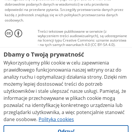
dobrowolnie podanych danych w wiadomości) w celu przesłania
odpowiedzi na przesłane pytania. Szczegóły przetwarzania danych przez
każdą z jednostek znajdują się w ich politykach przetwarzania danych
osobowych.
Treści tekstowe publikowane w serwisie (z
wyłączeniem treści audiowizualnych), są udostępniane
na licencji typu Creative Commons: uznanie autorstwa
- na tych samych warunkach 4.0 (CC BY-SA 4.0).
Materiały audiowizualne, w tym zdjęcia, materiały
Dbamy o Twoją prywatność
audio i wideo, są udostępniane na licencji typu
Creative Commons: uznanie autorstwa użycie
Wykorzystujemy pliki cookie w celu zapewnienia
niekomercyjne - bez utworów zależnych 4.0 (CC BY-
NC-ND 4.0), o ile nie jest to stwierdzone inaczej.
prawidłowego funkcjonowania naszej witryny oraz do
analizy ruchu i optymalizacji działania strony. Dzięki nim
możemy lepiej dostosować treści do potrzeb
użytkowników i stale ulepszać nasze usługi. Pamiętaj, że
informacje przechowywane w plikach cookie mogą
pozwalać na identyfikację konkretnego urządzenia lub
przeglądarki użytkownika, a więc potencjalnie stanowić
dane osobowe.
Polityka cookies
Odrzuć