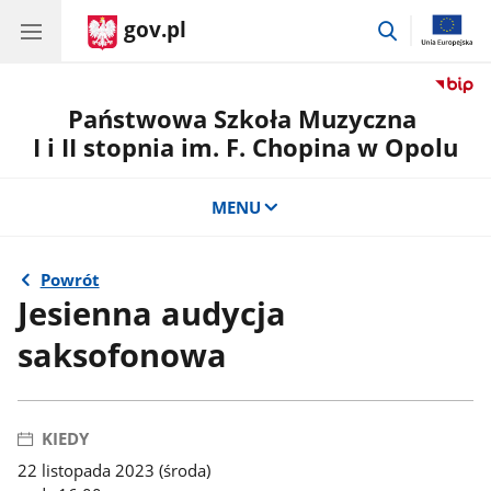
gov.pl
przejdź
do
wyszukiwar
Państwowa Szkoła Muzyczna
I i II stopnia im. F. Chopina w Opolu
MENU
Powrót
Jesienna audycja
saksofonowa
KIEDY
22 listopada 2023 (środa)