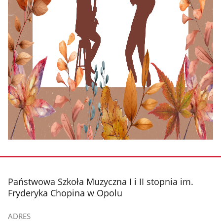
stopka
Państwowa Szkoła Muzyczna I i II stopnia im.
Fryderyka Chopina w Opolu
ADRES