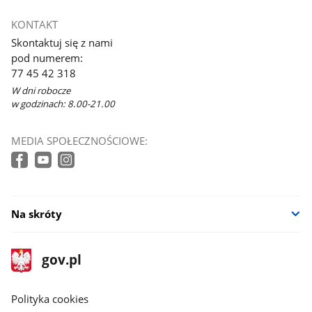
KONTAKT
Skontaktuj się z nami
pod numerem:
77 45 42 318
W dni robocze
w godzinach: 8.00-21.00
MEDIA SPOŁECZNOŚCIOWE:
Na skróty
stopka
Strona
gov.pl
gov.pl
główna
gov.pl
Polityka cookies