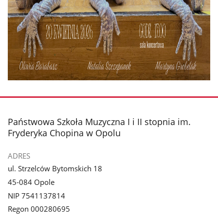
stopka
Państwowa Szkoła Muzyczna I i II stopnia im.
Fryderyka Chopina w Opolu
ADRES
ul. Strzelców Bytomskich 18
45-084 Opole
NIP 7541137814
Regon 000280695