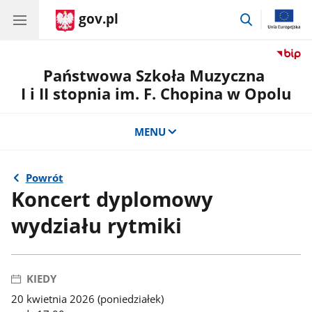
gov.pl
przejdź
do
wyszukiwar
Państwowa Szkoła Muzyczna
I i II stopnia im. F. Chopina w Opolu
MENU
Powrót
Koncert dyplomowy
wydziału rytmiki
KIEDY
20 kwietnia 2026 (poniedziałek)