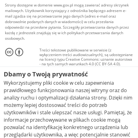
Strony dostępne w domenie www.gov.pl mogą zawierać adresy skrzynek
mailowych. Użytkownik korzystający z odnośnika będącego adresem e-
mail zgadza się na przetwarzanie jego danych (adres e-mail oraz
dobrowolnie podanych danych w wiadomości) w celu przesłania
odpowiedzi na przesłane pytania. Szczegóły przetwarzania danych przez
każdą z jednostek znajdują się w ich politykach przetwarzania danych
osobowych.
Treści tekstowe publikowane w serwisie (z
wyłączeniem treści audiowizualnych), są udostępniane
na licencji typu Creative Commons: uznanie autorstwa
- na tych samych warunkach 4.0 (CC BY-SA 4.0).
Materiały audiowizualne, w tym zdjęcia, materiały
Dbamy o Twoją prywatność
audio i wideo, są udostępniane na licencji typu
Creative Commons: uznanie autorstwa użycie
Wykorzystujemy pliki cookie w celu zapewnienia
niekomercyjne - bez utworów zależnych 4.0 (CC BY-
NC-ND 4.0), o ile nie jest to stwierdzone inaczej.
prawidłowego funkcjonowania naszej witryny oraz do
analizy ruchu i optymalizacji działania strony. Dzięki nim
możemy lepiej dostosować treści do potrzeb
użytkowników i stale ulepszać nasze usługi. Pamiętaj, że
informacje przechowywane w plikach cookie mogą
pozwalać na identyfikację konkretnego urządzenia lub
przeglądarki użytkownika, a więc potencjalnie stanowić