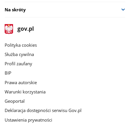
Na skróty
stopka
Strona
gov.pl
gov.pl
główna
gov.pl
Polityka cookies
Służba cywilna
Profil zaufany
BIP
Prawa autorskie
Warunki korzystania
Geoportal
Deklaracja dostępności serwisu Gov.pl
Ustawienia prywatności