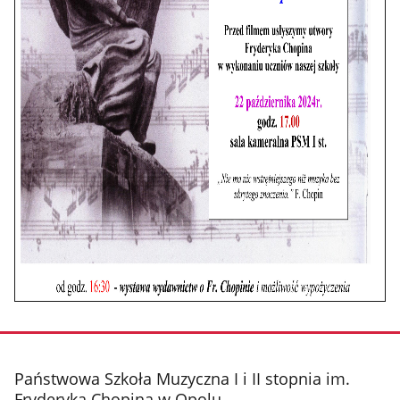
stopka
Państwowa Szkoła Muzyczna I i II stopnia im.
Fryderyka Chopina w Opolu