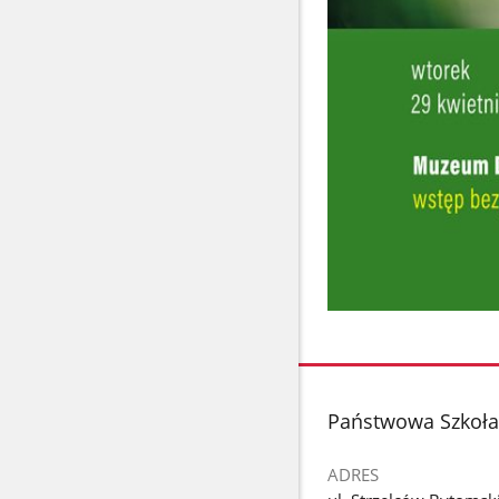
stopka
Państwowa Szkoła 
ADRES