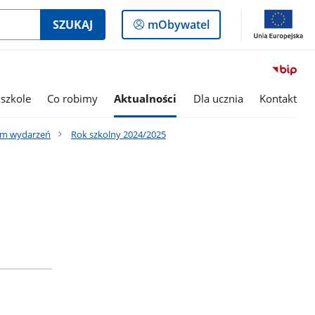
Logowanie
SZUKAJ
mObywatel
do
panelu
szkole
Co robimy
Aktualności
Dla ucznia
Kontakt
um wydarzeń
Rok szkolny 2024/2025