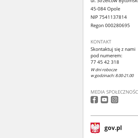
ul. Strzelców Bytomsk
45-084 Opole
NIP 7541137814
Regon 000280695
KONTAKT
Skontaktuj się z nami
pod numerem:
77 45 42 318
W dni robocze
w godzinach: 8.00-21.00
MEDIA SPOŁECZNOŚC
stopka
Strona
gov.pl
gov.pl
główna