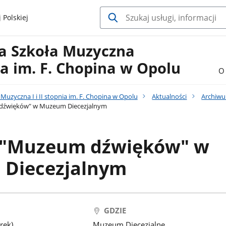
 Polskiej
a Szkoła Muzyczna
nia im. F. Chopina w Opolu
O 
uzyczna I i II stopnia im. F. Chopina w Opolu
Aktualności
Archiw
dźwięków" w Muzeum Diecezjalnym
 "Muzeum dźwięków" w
Diecezjalnym
GDZIE
rek)
Muzeum Diecezjalne