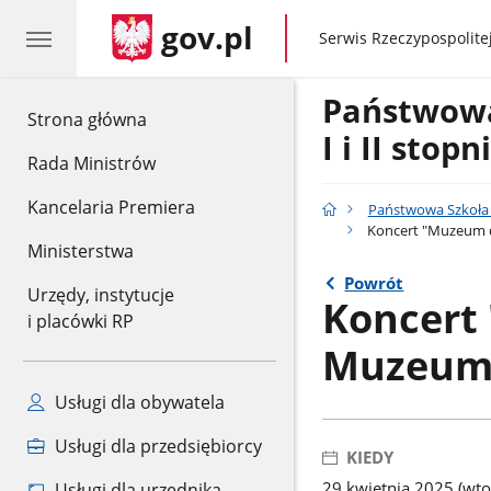
gov.pl
gov.pl
Serwis Rzeczypospolitej
Państwow
gov.pl
Strona główna
I i II stop
Rada Ministrów
Kancelaria Premiera
Państwowa Szkoła M
Koncert "Muzeum 
Ministerstwa
Powrót
Urzędy, instytucje
Koncert
i placówki RP
Muzeum 
Usługi dla obywatela
Usługi dla przedsiębiorcy
KIEDY
29 kwietnia 2025 (wto
Usługi dla urzędnika