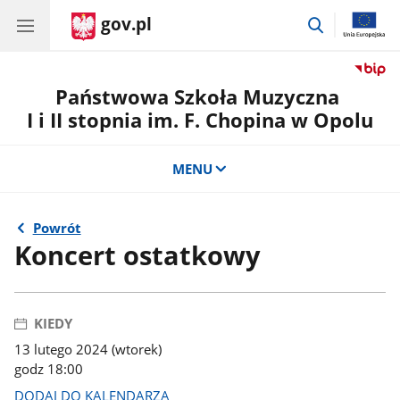
gov.pl
przejdź
do
wyszukiwar
Państwowa Szkoła Muzyczna
I i II stopnia im. F. Chopina w Opolu
MENU
Powrót
Koncert ostatkowy
KIEDY
13 lutego 2024 (wtorek)
godz 18:00
DODAJ DO KALENDARZA