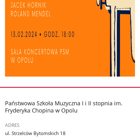
stopka
Państwowa Szkoła Muzyczna I i II stopnia im.
Fryderyka Chopina w Opolu
ADRES
ul. Strzelców Bytomskich 18