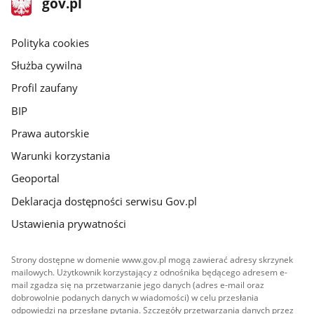
Strona
gov.pl
gov.pl
główna
gov.pl
Polityka cookies
Służba cywilna
Profil zaufany
BIP
Prawa autorskie
Warunki korzystania
Geoportal
Deklaracja dostępności serwisu Gov.pl
Ustawienia prywatności
Strony dostępne w domenie www.gov.pl mogą zawierać adresy skrzynek
mailowych. Użytkownik korzystający z odnośnika będącego adresem e-
mail zgadza się na przetwarzanie jego danych (adres e-mail oraz
dobrowolnie podanych danych w wiadomości) w celu przesłania
odpowiedzi na przesłane pytania. Szczegóły przetwarzania danych przez