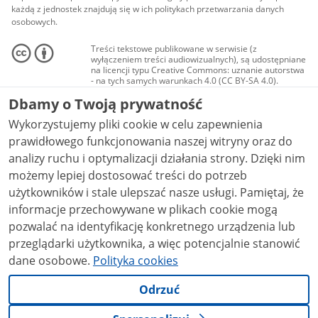
każdą z jednostek znajdują się w ich politykach przetwarzania danych
osobowych.
Treści tekstowe publikowane w serwisie (z
wyłączeniem treści audiowizualnych), są udostępniane
na licencji typu Creative Commons: uznanie autorstwa
- na tych samych warunkach 4.0 (CC BY-SA 4.0).
Materiały audiowizualne, w tym zdjęcia, materiały
Dbamy o Twoją prywatność
audio i wideo, są udostępniane na licencji typu
Creative Commons: uznanie autorstwa użycie
Wykorzystujemy pliki cookie w celu zapewnienia
niekomercyjne - bez utworów zależnych 4.0 (CC BY-
NC-ND 4.0), o ile nie jest to stwierdzone inaczej.
prawidłowego funkcjonowania naszej witryny oraz do
analizy ruchu i optymalizacji działania strony. Dzięki nim
możemy lepiej dostosować treści do potrzeb
użytkowników i stale ulepszać nasze usługi. Pamiętaj, że
informacje przechowywane w plikach cookie mogą
pozwalać na identyfikację konkretnego urządzenia lub
przeglądarki użytkownika, a więc potencjalnie stanowić
dane osobowe.
Polityka cookies
Odrzuć