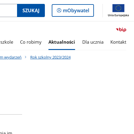
Logowanie
SZUKAJ
mObywatel
do
panelu
szkole
Co robimy
Aktualności
Dla ucznia
Kontakt
um wydarzeń
Rok szkolny 2023/2024
nia im.