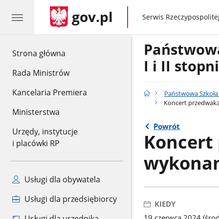
gov.pl
gov.pl
Serwis Rzeczypospolitej
Państwow
gov.pl
Strona główna
I i II stop
Rada Ministrów
Kancelaria Premiera
Państwowa Szkoła M
Koncert przedwakac
Ministerstwa
Powrót
Urzędy, instytucje
Koncert
i placówki RP
wykonani
Usługi dla obywatela
Usługi dla przedsiębiorcy
KIEDY
19 czerwca 2024 (środ
Usługi dla urzędnika