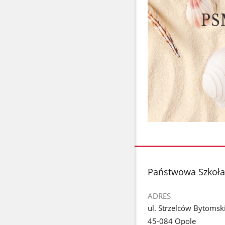
stopka
Państwowa Szkoła 
ADRES
ul. Strzelców Bytomsk
45-084 Opole