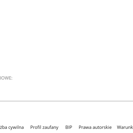
IOWE:
użba cywilna
Profil zaufany
BIP
Prawa autorskie
Warunki