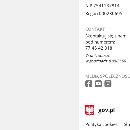
NIP 7541137814
Regon 000280695
KONTAKT
Skontaktuj się z nami
pod numerem:
77 45 42 318
W dni robocze
w godzinach: 8.00-21.00
MEDIA SPOŁECZNOŚC
stopka
Strona
gov.pl
gov.pl
główna
gov.pl
Polityka cookies
Sł