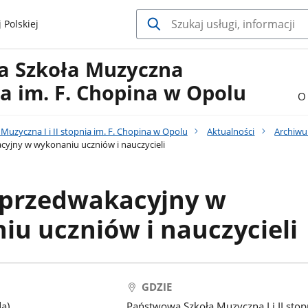
 Polskiej
a Szkoła Muzyczna
nia im. F. Chopina w Opolu
O 
uzyczna I i II stopnia im. F. Chopina w Opolu
Aktualności
Archiw
yjny w wykonaniu uczniów i nauczycieli
 przedwakacyjny w
u uczniów i nauczycieli
GDZIE
a)
Państwowa Szkoła Muzyczna I i II stop