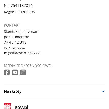
NIP 7541137814
Regon 000280695
KONTAKT
Skontaktuj się z nami
pod numerem:
77 45 42 318
W dni robocze
w godzinach: 8.00-21.00
MEDIA SPOŁECZNOŚCIOWE:
Na skróty
stopka
Strona
gov.pl