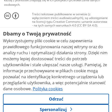
każdą z jednostek znajdują się w ich politykach przetwarzania danych
osobowych.
Treści tekstowe publikowane w serwisie (z
wyłączeniem treści audiowizualnych), są udostępniane
na licencji typu Creative Commons: uznanie autorstwa
- na tych samych warunkach 4.0 (CC BY-SA 4.0).
Materiały audiowizualne, w tym zdjęcia, materiały
Dbamy o Twoją prywatność
audio i wideo, są udostępniane na licencji typu
Creative Commons: uznanie autorstwa użycie
Wykorzystujemy pliki cookie w celu zapewnienia
niekomercyjne - bez utworów zależnych 4.0 (CC BY-
NC-ND 4.0), o ile nie jest to stwierdzone inaczej.
prawidłowego funkcjonowania naszej witryny oraz do
analizy ruchu i optymalizacji działania strony. Dzięki nim
możemy lepiej dostosować treści do potrzeb
użytkowników i stale ulepszać nasze usługi. Pamiętaj, że
informacje przechowywane w plikach cookie mogą
pozwalać na identyfikację konkretnego urządzenia lub
przeglądarki użytkownika, a więc potencjalnie stanowić
dane osobowe.
Polityka cookies
Odrzuć
Spersonalizuj