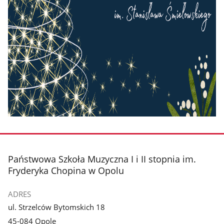
stopka
Państwowa Szkoła Muzyczna I i II stopnia im.
Fryderyka Chopina w Opolu
ADRES
ul. Strzelców Bytomskich 18
45-084 Opole