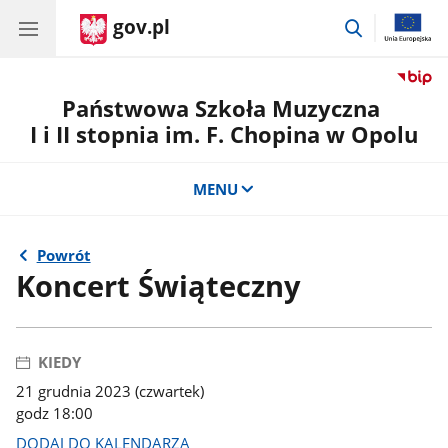
gov.pl
przejdź
do
wyszukiwar
Państwowa Szkoła Muzyczna
I i II stopnia im. F. Chopina w Opolu
MENU
Powrót
Koncert Świąteczny
KIEDY
21 grudnia 2023 (czwartek)
godz 18:00
DODAJ DO KALENDARZA