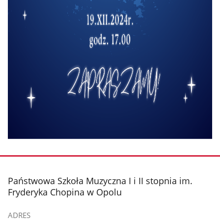
stopka
Państwowa Szkoła Muzyczna I i II stopnia im.
Fryderyka Chopina w Opolu
ADRES