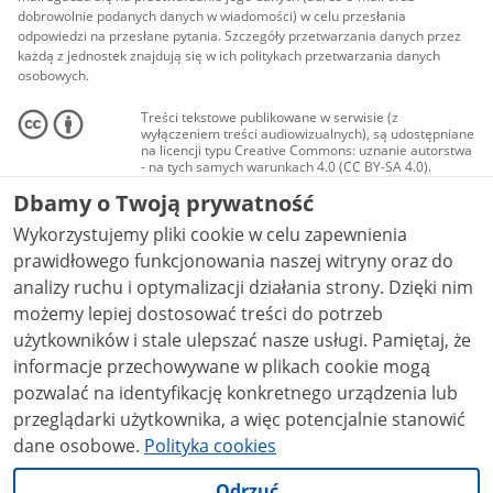
dobrowolnie podanych danych w wiadomości) w celu przesłania
odpowiedzi na przesłane pytania. Szczegóły przetwarzania danych przez
każdą z jednostek znajdują się w ich politykach przetwarzania danych
osobowych.
Treści tekstowe publikowane w serwisie (z
wyłączeniem treści audiowizualnych), są udostępniane
na licencji typu Creative Commons: uznanie autorstwa
- na tych samych warunkach 4.0 (CC BY-SA 4.0).
Materiały audiowizualne, w tym zdjęcia, materiały
Dbamy o Twoją prywatność
audio i wideo, są udostępniane na licencji typu
Creative Commons: uznanie autorstwa użycie
Wykorzystujemy pliki cookie w celu zapewnienia
niekomercyjne - bez utworów zależnych 4.0 (CC BY-
NC-ND 4.0), o ile nie jest to stwierdzone inaczej.
prawidłowego funkcjonowania naszej witryny oraz do
analizy ruchu i optymalizacji działania strony. Dzięki nim
możemy lepiej dostosować treści do potrzeb
użytkowników i stale ulepszać nasze usługi. Pamiętaj, że
informacje przechowywane w plikach cookie mogą
pozwalać na identyfikację konkretnego urządzenia lub
przeglądarki użytkownika, a więc potencjalnie stanowić
dane osobowe.
Polityka cookies
Odrzuć