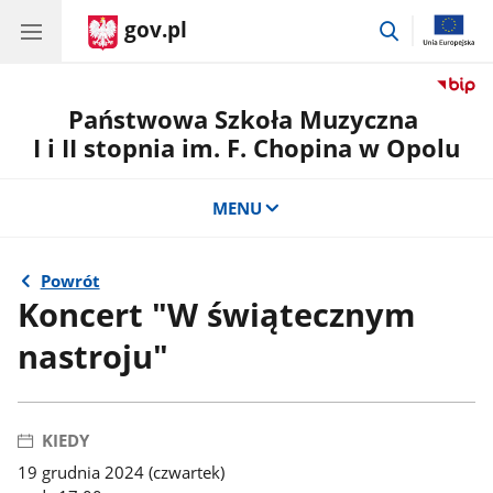
gov.pl
przejdź
do
wyszukiwar
Państwowa Szkoła Muzyczna
I i II stopnia im. F. Chopina w Opolu
MENU
Powrót
Koncert "W świątecznym
nastroju"
KIEDY
19 grudnia 2024 (czwartek)