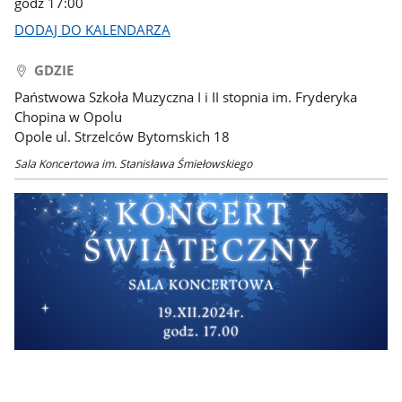
godz 17:00
DODAJ DO KALENDARZA
GDZIE
Państwowa Szkoła Muzyczna I i II stopnia im. Fryderyka
Chopina w Opolu
Opole ul. Strzelców Bytomskich 18
Sala Koncertowa im. Stanisława Śmiełowskiego