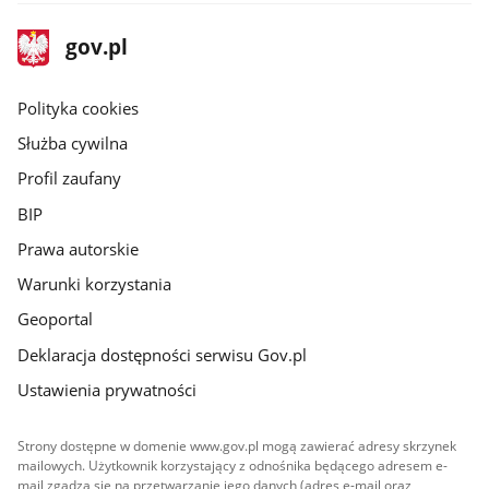
stopka
Strona
gov.pl
gov.pl
główna
gov.pl
Polityka cookies
Służba cywilna
Profil zaufany
BIP
Prawa autorskie
Warunki korzystania
Geoportal
Deklaracja dostępności serwisu Gov.pl
Ustawienia prywatności
Strony dostępne w domenie www.gov.pl mogą zawierać adresy skrzynek
mailowych. Użytkownik korzystający z odnośnika będącego adresem e-
mail zgadza się na przetwarzanie jego danych (adres e-mail oraz