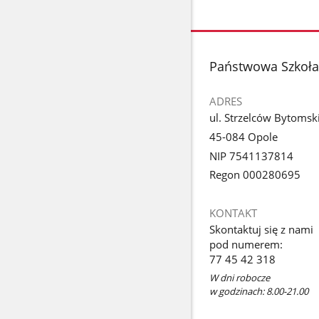
stopka
Państwowa Szkoła 
ADRES
ul. Strzelców Bytomsk
45-084 Opole
NIP 7541137814
Regon 000280695
KONTAKT
Skontaktuj się z nami
pod numerem:
77 45 42 318
W dni robocze
w godzinach: 8.00-21.00