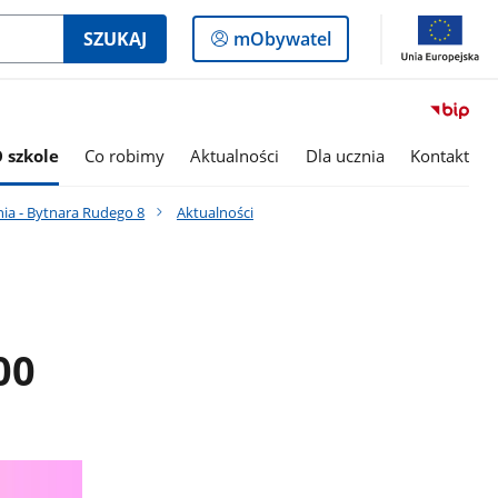
Logowanie
SZUKAJ
mObywatel
do
panelu
 szkole
Co robimy
Aktualności
Dla ucznia
Kontakt
nia - Bytnara Rudego 8
Aktualności
00