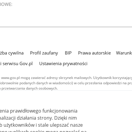
IOWE:
użba cywilna
Profil zaufany
BIP
Prawa autorskie
Warunki
i serwisu Gov.pl
Ustawienia prywatności
 www.gov.pl mogą zawierać adresy skrzynek mailowych. Użytkownik korzystający
dobrowolnie podanych danych w wiadomości) w celu przesłania odpowiedzi na prz
ach przetwarzania danych osobowych.
we publikowane w serwisie (z wyłączeniem treści audiowizualnych), są
 na licencji typu Creative Commons: uznanie autorstwa - na tych samych
 (CC BY-SA 4.0). Materiały audiowizualne, w tym zdjęcia, materiały audio i wideo
ienia prawidłowego funkcjonowania
ane na licencji typu Creative Commons: uznanie autorstwa użycie niekomercyjne 
ależnych 4.0 (CC BY-NC-ND 4.0), o ile nie jest to stwierdzone inaczej.
i działania strony. Dzięki nim
 użytkowników i stale ulepszać nasze