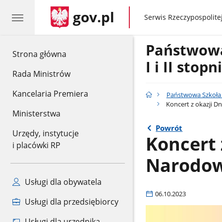
gov.pl
gov.pl
Serwis Rzeczypospolitej
Państwow
gov.pl
Strona główna
I i II stop
Rada Ministrów
Kancelaria Premiera
Państwowa Szkoła M
Koncert z okazji Dn
Ministerstwa
Powrót
Urzędy, instytucje
Koncert 
i placówki RP
Narodowe
Usługi dla obywatela
06.10.2023
Usługi dla przedsiębiorcy
Usługi dla urzędnika