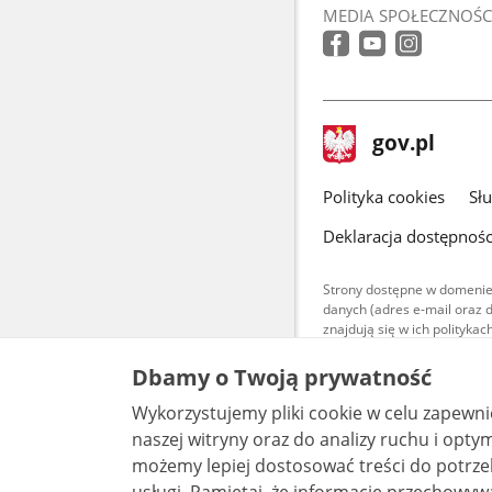
MEDIA SPOŁECZNOŚC
stopka
Strona
gov.pl
gov.pl
główna
gov.pl
Polityka cookies
Sł
Deklaracja dostępnośc
Strony dostępne w domenie
danych (adres e-mail oraz 
znajdują się w ich polityk
Treści teksto
Dbamy o Twoją prywatność
udostępniane
warunkach 4.0
Wykorzystujemy pliki cookie w celu zapewn
są udostępni
bez utworów z
naszej witryny oraz do analizy ruchu i optymalizacj
możemy lepiej dostosować treści do potrzeb