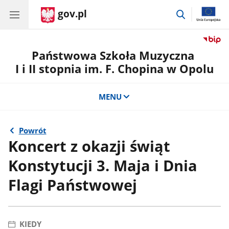
gov.pl
przejdź
do
wyszukiwar
Państwowa Szkoła Muzyczna
I i II stopnia im. F. Chopina w Opolu
MENU
Powrót
Koncert z okazji świąt
Konstytucji 3. Maja i Dnia
Flagi Państwowej
KIEDY