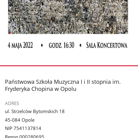
stopka
Państwowa Szkoła Muzyczna I i II stopnia im.
Fryderyka Chopina w Opolu
ADRES
ul. Strzelców Bytomskich 18
45-084 Opole
NIP 7541137814
Regon 000280695