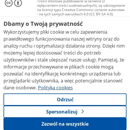
Treści tekstowe publikowane w serwisie (z
wyłączeniem treści audiowizualnych), są udostępniane
na licencji typu Creative Commons: uznanie autorstwa
- na tych samych warunkach 4.0 (CC BY-SA 4.0).
Materiały audiowizualne, w tym zdjęcia, materiały
Dbamy o Twoją prywatność
audio i wideo, są udostępniane na licencji typu
Creative Commons: uznanie autorstwa użycie
Wykorzystujemy pliki cookie w celu zapewnienia
niekomercyjne - bez utworów zależnych 4.0 (CC BY-
NC-ND 4.0), o ile nie jest to stwierdzone inaczej.
prawidłowego funkcjonowania naszej witryny oraz do
analizy ruchu i optymalizacji działania strony. Dzięki nim
możemy lepiej dostosować treści do potrzeb
użytkowników i stale ulepszać nasze usługi. Pamiętaj, że
informacje przechowywane w plikach cookie mogą
pozwalać na identyfikację konkretnego urządzenia lub
przeglądarki użytkownika, a więc potencjalnie stanowić
dane osobowe.
Polityka cookies
Odrzuć
Spersonalizuj
Zezwól na wszystkie