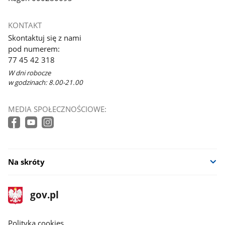
KONTAKT
Skontaktuj się z nami
pod numerem:
77 45 42 318
W dni robocze
w godzinach: 8.00-21.00
MEDIA SPOŁECZNOŚCIOWE:
Na skróty
stopka
Strona
gov.pl
gov.pl
główna
gov.pl
Polityka cookies