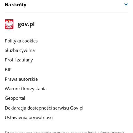
Na skróty
stopka
Strona
gov.pl
gov.pl
główna
gov.pl
Polityka cookies
Służba cywilna
Profil zaufany
BIP
Prawa autorskie
Warunki korzystania
Geoportal
Deklaracja dostępności serwisu Gov.pl
Ustawienia prywatności
Strony dostępne w domenie www.gov.pl mogą zawierać adresy skrzynek