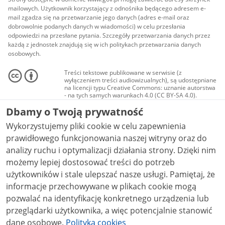
mailowych. Użytkownik korzystający z odnośnika będącego adresem e-
mail zgadza się na przetwarzanie jego danych (adres e-mail oraz
dobrowolnie podanych danych w wiadomości) w celu przesłania
odpowiedzi na przesłane pytania. Szczegóły przetwarzania danych przez
każdą z jednostek znajdują się w ich politykach przetwarzania danych
osobowych.
Treści tekstowe publikowane w serwisie (z
wyłączeniem treści audiowizualnych), są udostępniane
na licencji typu Creative Commons: uznanie autorstwa
- na tych samych warunkach 4.0 (CC BY-SA 4.0).
Materiały audiowizualne, w tym zdjęcia, materiały
Dbamy o Twoją prywatność
audio i wideo, są udostępniane na licencji typu
Creative Commons: uznanie autorstwa użycie
Wykorzystujemy pliki cookie w celu zapewnienia
niekomercyjne - bez utworów zależnych 4.0 (CC BY-
NC-ND 4.0), o ile nie jest to stwierdzone inaczej.
prawidłowego funkcjonowania naszej witryny oraz do
analizy ruchu i optymalizacji działania strony. Dzięki nim
możemy lepiej dostosować treści do potrzeb
użytkowników i stale ulepszać nasze usługi. Pamiętaj, że
informacje przechowywane w plikach cookie mogą
pozwalać na identyfikację konkretnego urządzenia lub
przeglądarki użytkownika, a więc potencjalnie stanowić
dane osobowe.
Polityka cookies