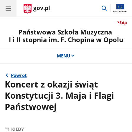
gov.pl
przejdź
do
wyszukiwar
Państwowa Szkoła Muzyczna
I i II stopnia im. F. Chopina w Opolu
MENU
Powrót
Koncert z okazji świąt
Konstytucji 3. Maja i Flagi
Państwowej
KIEDY