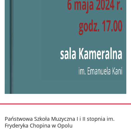
stopka
Państwowa Szkoła Muzyczna I i II stopnia im.
Fryderyka Chopina w Opolu