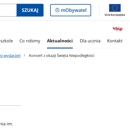
Logowanie
SZUKAJ
mObywatel
do
panelu
szkole
Co robimy
Aktualności
Dla ucznia
Kontakt
rz wydarzeń
Koncert z okazji Święta Niepodległości
nia im.