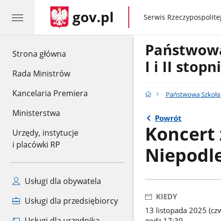
gov.pl
gov.pl
Serwis Rzeczypospolitej
Państwow
gov.pl
Strona główna
I i II stop
Rada Ministrów
Kancelaria Premiera
Państwowa Szkoła M
Ministerstwa
Powrót
Koncert 
Urzędy, instytucje
i placówki RP
Niepodle
Usługi dla obywatela
KIEDY
Usługi dla przedsiębiorcy
13 listopada 2025 (cz
Usługi dla urzędnika
godz 17:30