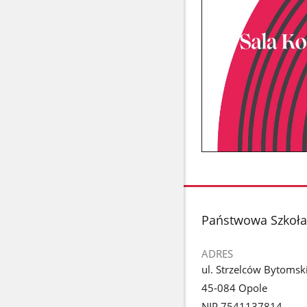
stopka
Państwowa Szkoła 
ADRES
ul. Strzelców Bytomsk
45-084 Opole
NIP 7541137814