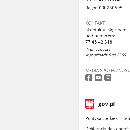
Regon 000280695
KONTAKT
Skontaktuj się z nami
pod numerem:
77 45 42 318
W dni robocze
w godzinach: 8.00-21.00
MEDIA SPOŁECZNOŚC
stopka
Strona
gov.pl
gov.pl
główna
gov.pl
Polityka cookies
Sł
Deklaracja dostępnośc