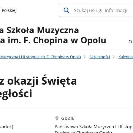
 Polskiej
a Szkoła Muzyczna
nia im. F. Chopina w Opolu
O 
uzyczna I i II stopnia im. F. Chopina w Opolu
Aktualności
Kalenda
z okazji Święta
głości
GDZIE
wartek)
Państwowa Szkoła Muzyczna I i II stop
Fryderyka Chopina w Opolu