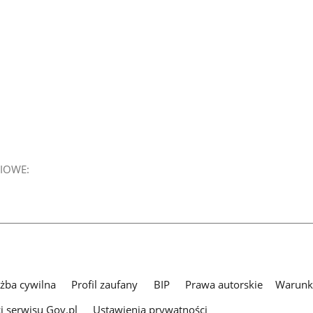
IOWE:
użba cywilna
Profil zaufany
BIP
Prawa autorskie
Warunki
i serwisu Gov.pl
Ustawienia prywatności