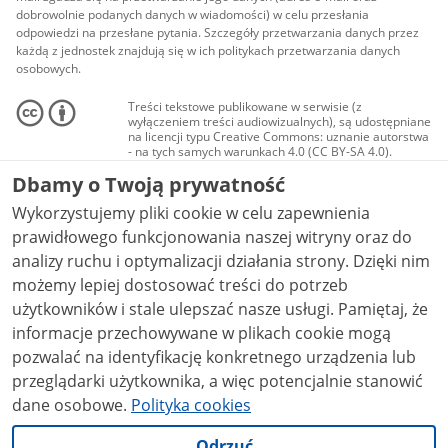
dobrowolnie podanych danych w wiadomości) w celu przesłania
odpowiedzi na przesłane pytania. Szczegóły przetwarzania danych przez
każdą z jednostek znajdują się w ich politykach przetwarzania danych
osobowych.
Treści tekstowe publikowane w serwisie (z
wyłączeniem treści audiowizualnych), są udostępniane
na licencji typu Creative Commons: uznanie autorstwa
- na tych samych warunkach 4.0 (CC BY-SA 4.0).
Materiały audiowizualne, w tym zdjęcia, materiały
Dbamy o Twoją prywatność
audio i wideo, są udostępniane na licencji typu
Creative Commons: uznanie autorstwa użycie
Wykorzystujemy pliki cookie w celu zapewnienia
niekomercyjne - bez utworów zależnych 4.0 (CC BY-
NC-ND 4.0), o ile nie jest to stwierdzone inaczej.
prawidłowego funkcjonowania naszej witryny oraz do
analizy ruchu i optymalizacji działania strony. Dzięki nim
możemy lepiej dostosować treści do potrzeb
użytkowników i stale ulepszać nasze usługi. Pamiętaj, że
informacje przechowywane w plikach cookie mogą
pozwalać na identyfikację konkretnego urządzenia lub
przeglądarki użytkownika, a więc potencjalnie stanowić
dane osobowe.
Polityka cookies
Odrzuć