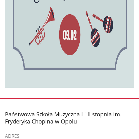
stopka
Państwowa Szkoła Muzyczna I i II stopnia im.
Fryderyka Chopina w Opolu
ADRES