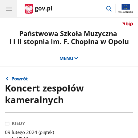
gov.pl
przejdź
do
wyszukiwar
Państwowa Szkoła Muzyczna
I i II stopnia im. F. Chopina w Opolu
MENU
Powrót
Koncert zespołów
kameralnych
KIEDY
09 lutego 2024 (piątek)