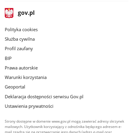
stopka
Strona
gov.pl
gov.pl
główna
gov.pl
Polityka cookies
Służba cywilna
Profil zaufany
BIP
Prawa autorskie
Warunki korzystania
Geoportal
Deklaracja dostępności serwisu Gov.pl
Ustawienia prywatności
Strony dostępne w domenie www.gov.pl mogą zawierać adresy skrzynek
mailowych. Użytkownik korzystający z odnośnika będącego adresem e-
mail zgadza się na przetwarzanie jego danych (adres e-mail oraz