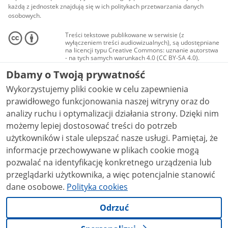
każdą z jednostek znajdują się w ich politykach przetwarzania danych
osobowych.
Treści tekstowe publikowane w serwisie (z
wyłączeniem treści audiowizualnych), są udostępniane
na licencji typu Creative Commons: uznanie autorstwa
- na tych samych warunkach 4.0 (CC BY-SA 4.0).
Materiały audiowizualne, w tym zdjęcia, materiały
Dbamy o Twoją prywatność
audio i wideo, są udostępniane na licencji typu
Creative Commons: uznanie autorstwa użycie
Wykorzystujemy pliki cookie w celu zapewnienia
niekomercyjne - bez utworów zależnych 4.0 (CC BY-
NC-ND 4.0), o ile nie jest to stwierdzone inaczej.
prawidłowego funkcjonowania naszej witryny oraz do
analizy ruchu i optymalizacji działania strony. Dzięki nim
możemy lepiej dostosować treści do potrzeb
użytkowników i stale ulepszać nasze usługi. Pamiętaj, że
informacje przechowywane w plikach cookie mogą
pozwalać na identyfikację konkretnego urządzenia lub
przeglądarki użytkownika, a więc potencjalnie stanowić
dane osobowe.
Polityka cookies
Odrzuć