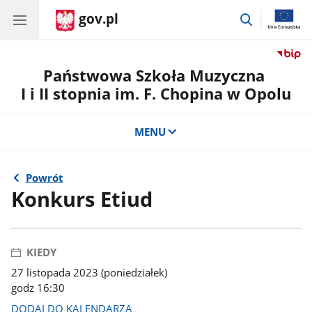
gov.pl
przejdź
do
wyszukiwar
Państwowa Szkoła Muzyczna
I i II stopnia im. F. Chopina w Opolu
MENU
Powrót
Konkurs Etiud
KIEDY
27 listopada 2023 (poniedziałek)
godz 16:30
DODAJ DO KALENDARZA