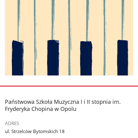
stopka
Państwowa Szkoła Muzyczna I i II stopnia im.
Fryderyka Chopina w Opolu
ADRES
ul. Strzelców Bytomskich 18