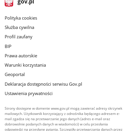
Strona
gov.pl
gov.pl
główna
gov.pl
Polityka cookies
Służba cywilna
Profil zaufany
BIP
Prawa autorskie
Warunki korzystania
Geoportal
Deklaracja dostępności serwisu Gov.pl
Ustawienia prywatności
Strony dostępne w domenie www.gov.pl mogą zawierać adresy skrzynek
mailowych. Użytkownik korzystający z odnośnika będącego adresem e-
mail zgadza się na przetwarzanie jego danych (adres e-mail oraz
dobrowolnie podanych danych w wiadomości) w celu przesłania
odpowiedzi na przesłane pytania. Szczegóły przetwarzania danych przez