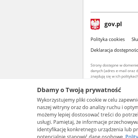
stopka
Strona
gov.pl
gov.pl
główna
gov.pl
Polityka cookies
Sł
Deklaracja dostępnośc
Strony dostępne w domenie
danych (adres e-mail oraz 
znajdują się w ich polityk
Treści teksto
Dbamy o Twoją prywatność
udostępniane
warunkach 4.0
Wykorzystujemy pliki cookie w celu zapewn
są udostępni
bez utworów z
naszej witryny oraz do analizy ruchu i optymalizacj
możemy lepiej dostosować treści do potrzeb
usługi. Pamiętaj, że informacje przechowywane w plikach cookie mogą pozwalać na
identyfikację konkretnego urządzenia lub pr
potencjalnie stanowić dane osobowe.
Polit