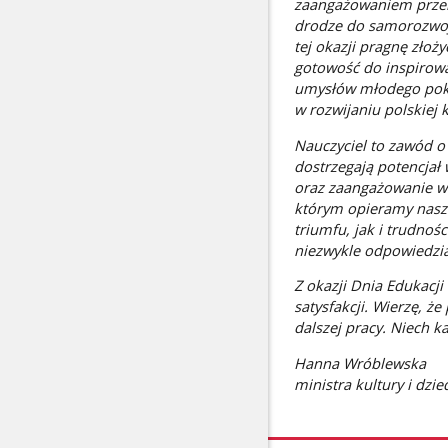
zaangażowaniem przeka
drodze do samorozwoju
tej okazji pragnę zło
gotowość do inspirowa
umysłów młodego poko
w rozwijaniu polskiej k
Nauczyciel to zawód o
dostrzegają potencjał 
oraz zaangażowanie w 
którym opieramy nasz
triumfu, jak i trudno
niezwykle odpowiedzia
Z okazji Dnia Edukacj
satysfakcji. Wierzę, 
dalszej pracy. Niech 
Hanna Wróblewska
ministra kultury i dz