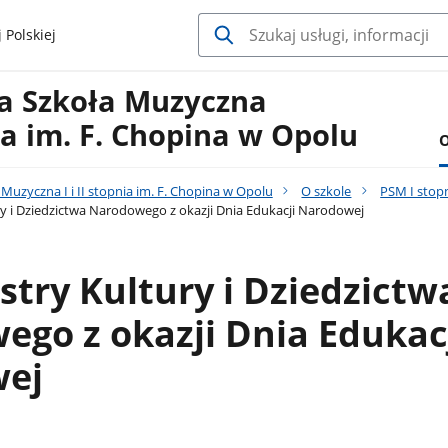
 Polskiej
a Szkoła Muzyczna
nia im. F. Chopina w Opolu
O
uzyczna I i II stopnia im. F. Chopina w Opolu
O szkole
PSM I stop
ry i Dziedzictwa Narodowego z okazji Dnia Edukacji Narodowej
istry Kultury i Dziedzictw
go z okazji Dnia Edukac
ej