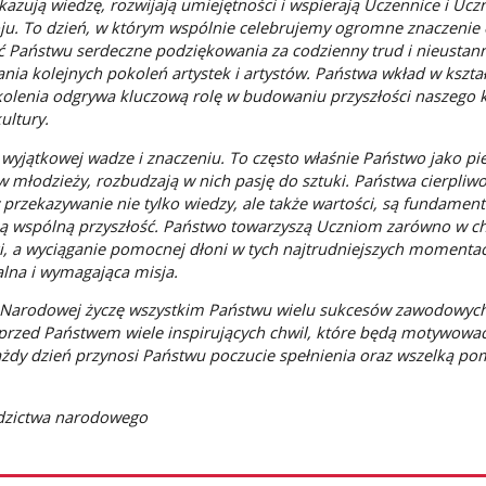
zują wiedzę, rozwijają umiejętności i wspierają Uczennice i Ucz
. To dzień, w którym wspólnie celebrujemy ogromne znaczenie e
żyć Państwu serdeczne podziękowania za codzienny trud i nieustan
nia kolejnych pokoleń artystek i artystów. Państwa wkład w kszta
lenia odgrywa kluczową rolę w budowaniu przyszłości naszego k
ultury.
 wyjątkowej wadze i znaczeniu. To często właśnie Państwo jako pi
w młodzieży, rozbudzają w nich pasję do sztuki. Państwa cierpliwo
przekazywanie nie tylko wiedzy, ale także wartości, są fundamen
ą wspólną przyszłość. Państwo towarzyszą Uczniom zarówno w c
ści, a wyciąganie pomocnej dłoni w tych najtrudniejszych momenta
lna i wymagająca misja.
i Narodowej życzę wszystkim Państwu wielu sukcesów zawodowych,
że przed Państwem wiele inspirujących chwil, które będą motywowa
każdy dzień przynosi Państwu poczucie spełnienia oraz wszelką po
iedzictwa narodowego