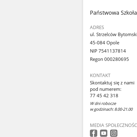
stopka
Państwowa Szkoła 
ADRES
ul. Strzelców Bytomsk
45-084 Opole
NIP 7541137814
Regon 000280695
KONTAKT
Skontaktuj się z nami
pod numerem:
77 45 42 318
W dni robocze
w godzinach: 8.00-21.00
MEDIA SPOŁECZNOŚC