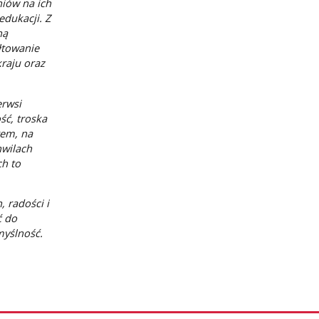
niów na ich
dukacji. Z
ną
łtowanie
raju oraz
erwsi
ść, troska
tem, na
hwilach
ch to
 radości i
ć do
myślność.