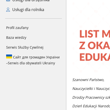
Usługi dla rolnika
Profil zaufany
Baza wiedzy
Serwis Służby Cywilnej
Сайт для громадян України
–
Serwis dla obywateli Ukrainy
Szanowni Państwo,
Nauczycielki i Nauczyci
Drodzy Pracownicy szk
Dzień Edukacji Narodow