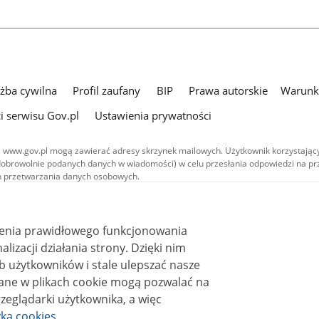
użba cywilna
Profil zaufany
BIP
Prawa autorskie
Warunki
i serwisu Gov.pl
Ustawienia prywatności
 www.gov.pl mogą zawierać adresy skrzynek mailowych. Użytkownik korzystający
dobrowolnie podanych danych w wiadomości) w celu przesłania odpowiedzi na prz
ach przetwarzania danych osobowych.
we publikowane w serwisie (z wyłączeniem treści audiowizualnych), są
 na licencji typu Creative Commons: uznanie autorstwa - na tych samych
 (CC BY-SA 4.0). Materiały audiowizualne, w tym zdjęcia, materiały audio i wideo
ienia prawidłowego funkcjonowania
ane na licencji typu Creative Commons: uznanie autorstwa użycie niekomercyjne 
ależnych 4.0 (CC BY-NC-ND 4.0), o ile nie jest to stwierdzone inaczej.
i działania strony. Dzięki nim
 użytkowników i stale ulepszać nasze
zeglądarki użytkownika, a więc
yka cookies