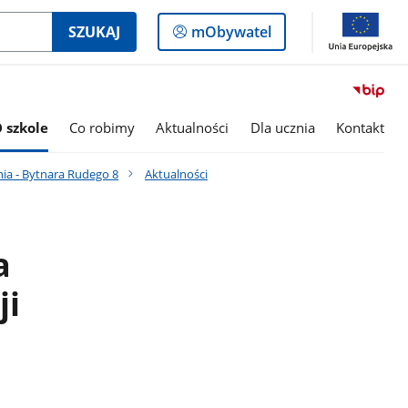
Logowanie
SZUKAJ
mObywatel
do
panelu
 szkole
Co robimy
Aktualności
Dla ucznia
Kontakt
nia - Bytnara Rudego 8
Aktualności
a
ji