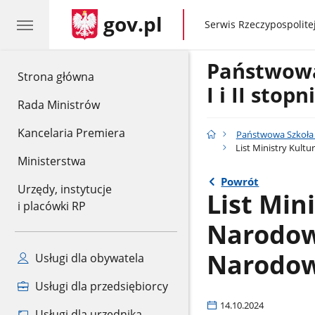
gov.pl
gov.pl
Serwis Rzeczypospolitej
Państwow
gov.pl
Strona główna
I i II stop
Rada Ministrów
Kancelaria Premiera
Państwowa Szkoła M
List Ministry Kultu
Ministerstwa
Powrót
Urzędy, instytucje
List Min
i placówki RP
Narodowe
Narodow
Usługi dla obywatela
Usługi dla przedsiębiorcy
14.10.2024
Usługi dla urzędnika