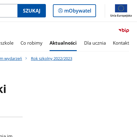
Logowanie
SZUKAJ
mObywatel
do
panelu
szkole
Co robimy
Aktualności
Dla ucznia
Kontakt
um wydarzeń
Rok szkolny 2022/2023
ki
nia im.