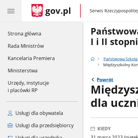
gov.pl
gov.pl
Serwis Rzeczypospolitej
Państwow
gov.pl
Strona główna
I i II stop
Rada Ministrów
Kancelaria Premiera
Państwowa Szkoła M
Międzyszkolny Kon
Ministerstwa
Powrót
Urzędy, instytucje
Międzys
i placówki RP
dla ucz
Usługi dla obywatela
Usługi dla przedsiębiorcy
KIEDY
31 marca 2023 (piątek
Usługi dla urzędnika