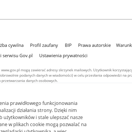
użba cywilna
Profil zaufany
BIP
Prawa autorskie
Warunki
i serwisu Gov.pl
Ustawienia prywatności
 www.gov.pl mogą zawierać adresy skrzynek mailowych. Użytkownik korzystający
dobrowolnie podanych danych w wiadomości) w celu przesłania odpowiedzi na prz
ach przetwarzania danych osobowych.
we publikowane w serwisie (z wyłączeniem treści audiowizualnych), są
 na licencji typu Creative Commons: uznanie autorstwa - na tych samych
 (CC BY-SA 4.0). Materiały audiowizualne, w tym zdjęcia, materiały audio i wideo
ienia prawidłowego funkcjonowania
ane na licencji typu Creative Commons: uznanie autorstwa użycie niekomercyjne 
ależnych 4.0 (CC BY-NC-ND 4.0), o ile nie jest to stwierdzone inaczej.
i działania strony. Dzięki nim
 użytkowników i stale ulepszać nasze
zeglądarki użytkownika, a więc