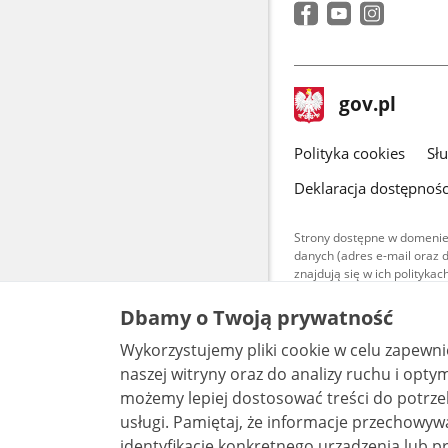
stopka
Strona
gov.pl
gov.pl
główna
gov.pl
Polityka cookies
Sł
Deklaracja dostępnośc
Strony dostępne w domenie
danych (adres e-mail oraz 
znajdują się w ich polityk
Treści teksto
Dbamy o Twoją prywatność
udostępniane
warunkach 4.0
Wykorzystujemy pliki cookie w celu zapewn
są udostępni
bez utworów z
naszej witryny oraz do analizy ruchu i optymalizacj
możemy lepiej dostosować treści do potrzeb
usługi. Pamiętaj, że informacje przechowywane w plikach cookie mogą pozwalać na
identyfikację konkretnego urządzenia lub pr