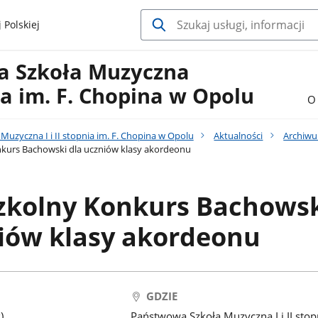
 Polskiej
a Szkoła Muzyczna
nia im. F. Chopina w Opolu
O 
uzyczna I i II stopnia im. F. Chopina w Opolu
Aktualności
Archiw
kurs Bachowski dla uczniów klasy akordeonu
zkolny Konkurs Bachows
niów klasy akordeonu
GDZIE
)
Państwowa Szkoła Muzyczna I i II stop