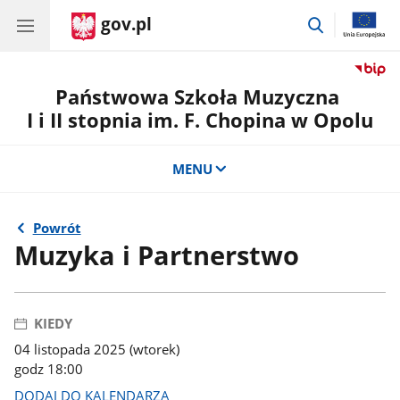
gov.pl
przejdź
do
wyszukiwar
Państwowa Szkoła Muzyczna
I i II stopnia im. F. Chopina w Opolu
MENU
Powrót
Muzyka i Partnerstwo
KIEDY
04 listopada 2025 (wtorek)
godz 18:00
DODAJ DO KALENDARZA