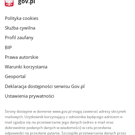
Strona
gov.pl
gov.pl
główna
gov.pl
Polityka cookies
Służba cywilna
Profil zaufany
BIP
Prawa autorskie
Warunki korzystania
Geoportal
Deklaracja dostępności serwisu Gov.pl
Ustawienia prywatności
Strony dostępne w domenie www.gov.pl mogą zawierać adresy skrzynek
mailowych. Użytkownik korzystający z odnośnika będącego adresem e-
mail zgadza się na przetwarzanie jego danych (adres e-mail oraz
dobrowolnie podanych danych w wiadomości) w celu przesłania
odpowiedzi na przesłane pytania. Szczegóły przetwarzania danych przez