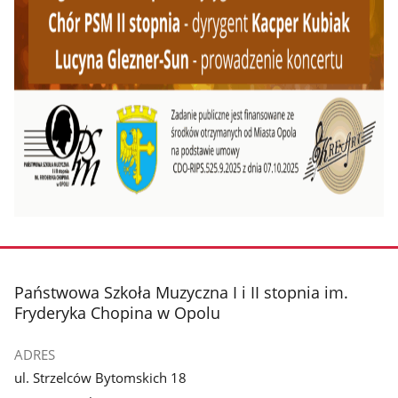
stopka
Państwowa Szkoła Muzyczna I i II stopnia im.
Fryderyka Chopina w Opolu
ADRES
ul. Strzelców Bytomskich 18