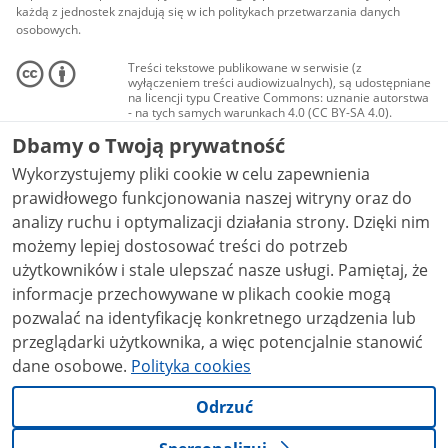
każdą z jednostek znajdują się w ich politykach przetwarzania danych
osobowych.
Treści tekstowe publikowane w serwisie (z
wyłączeniem treści audiowizualnych), są udostępniane
na licencji typu Creative Commons: uznanie autorstwa
- na tych samych warunkach 4.0 (CC BY-SA 4.0).
Materiały audiowizualne, w tym zdjęcia, materiały
Dbamy o Twoją prywatność
audio i wideo, są udostępniane na licencji typu
Creative Commons: uznanie autorstwa użycie
Wykorzystujemy pliki cookie w celu zapewnienia
niekomercyjne - bez utworów zależnych 4.0 (CC BY-
NC-ND 4.0), o ile nie jest to stwierdzone inaczej.
prawidłowego funkcjonowania naszej witryny oraz do
analizy ruchu i optymalizacji działania strony. Dzięki nim
możemy lepiej dostosować treści do potrzeb
użytkowników i stale ulepszać nasze usługi. Pamiętaj, że
informacje przechowywane w plikach cookie mogą
pozwalać na identyfikację konkretnego urządzenia lub
przeglądarki użytkownika, a więc potencjalnie stanowić
dane osobowe.
Polityka cookies
Odrzuć