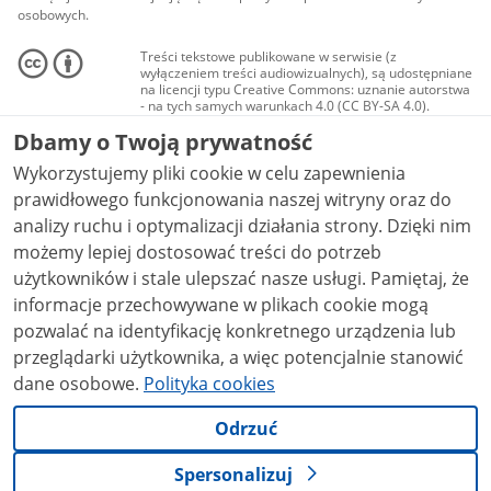
osobowych.
Treści tekstowe publikowane w serwisie (z
wyłączeniem treści audiowizualnych), są udostępniane
na licencji typu Creative Commons: uznanie autorstwa
- na tych samych warunkach 4.0 (CC BY-SA 4.0).
Materiały audiowizualne, w tym zdjęcia, materiały
Dbamy o Twoją prywatność
audio i wideo, są udostępniane na licencji typu
Creative Commons: uznanie autorstwa użycie
Wykorzystujemy pliki cookie w celu zapewnienia
niekomercyjne - bez utworów zależnych 4.0 (CC BY-
NC-ND 4.0), o ile nie jest to stwierdzone inaczej.
prawidłowego funkcjonowania naszej witryny oraz do
analizy ruchu i optymalizacji działania strony. Dzięki nim
możemy lepiej dostosować treści do potrzeb
użytkowników i stale ulepszać nasze usługi. Pamiętaj, że
informacje przechowywane w plikach cookie mogą
pozwalać na identyfikację konkretnego urządzenia lub
przeglądarki użytkownika, a więc potencjalnie stanowić
dane osobowe.
Polityka cookies
Odrzuć
Spersonalizuj