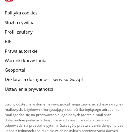
główna
gov.pl
Polityka cookies
Służba cywilna
Profil zaufany
BIP
Prawa autorskie
Warunki korzystania
Geoportal
Deklaracja dostępności serwisu Gov.pl
Ustawienia prywatności
Strony dostępne w domenie www.gov.pl mogą zawierać adresy skrzynek
mailowych. Użytkownik korzystający z odnośnika będącego adresem e-
mail zgadza się na przetwarzanie jego danych (adres e-mail oraz
dobrowolnie podanych danych w wiadomości) w celu przesłania
odpowiedzi na przesłane pytania. Szczegóły przetwarzania danych przez
każdą z jednostek znajdują się w ich politykach przetwarzania danych