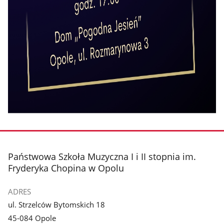
stopka
Państwowa Szkoła Muzyczna I i II stopnia im.
Fryderyka Chopina w Opolu
ADRES
ul. Strzelców Bytomskich 18
45-084 Opole