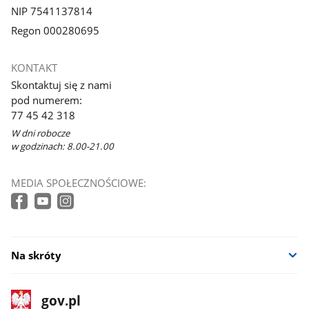
NIP 7541137814
Regon 000280695
KONTAKT
Skontaktuj się z nami
pod numerem:
77 45 42 318
W dni robocze
w godzinach: 8.00-21.00
MEDIA SPOŁECZNOŚCIOWE:
Na skróty
stopka
Strona
gov.pl
gov.pl