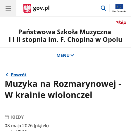
gov.pl
przejdź
do
wyszukiwar
Państwowa Szkoła Muzyczna
I i II stopnia im. F. Chopina w Opolu
MENU
Powrót
Muzyka na Rozmarynowej -
W krainie wiolonczel
KIEDY
08 maja 2026 (piątek)