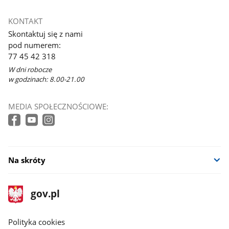
KONTAKT
Skontaktuj się z nami
pod numerem:
77 45 42 318
W dni robocze
w godzinach: 8.00-21.00
MEDIA SPOŁECZNOŚCIOWE:
Na skróty
stopka
Strona
gov.pl
gov.pl
główna
gov.pl
Polityka cookies