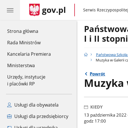
gov.pl
gov.pl
Serwis Rzeczypospolitej
Państwow
gov.pl
Strona główna
I i II stop
Rada Ministrów
Kancelaria Premiera
Państwowa Szkoła M
Muzyka w Galerii cz
Ministerstwa
Powrót
Urzędy, instytucje
Muzyka w
i placówki RP
Usługi dla obywatela
KIEDY
13 października 2022 
Usługi dla przedsiębiorcy
godz 17:00
Usługi dla urzędnika