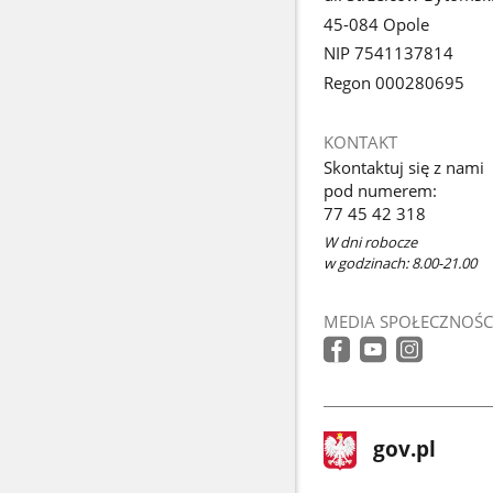
45-084 Opole
NIP 7541137814
Regon 000280695
KONTAKT
Skontaktuj się z nami
pod numerem:
77 45 42 318
W dni robocze
w godzinach: 8.00-21.00
MEDIA SPOŁECZNOŚC
stopka
Strona
gov.pl
gov.pl
główna