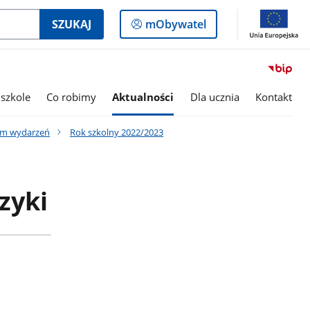
Logowanie
SZUKAJ
mObywatel
do
panelu
szkole
Co robimy
Aktualności
Dla ucznia
Kontakt
um wydarzeń
Rok szkolny 2022/2023
zyki