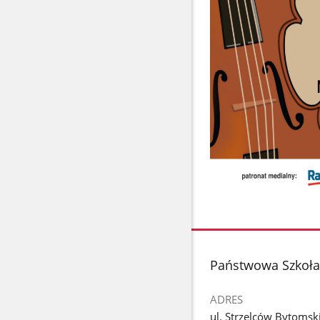
stopka
Państwowa Szkoła 
ADRES
ul. Strzelców Bytomsk