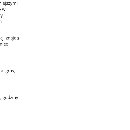
niejszymi
o w
ry
m
cji znajdą
niec
a Igras,
, godziny