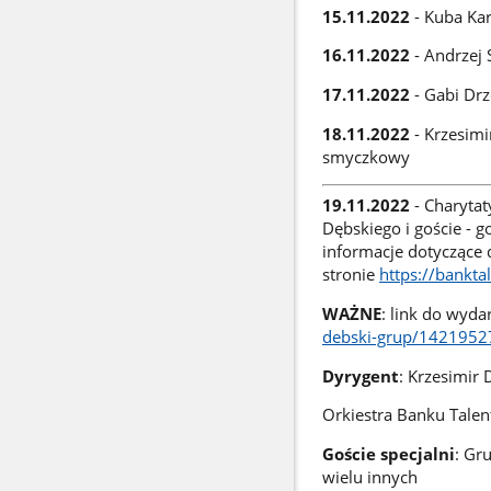
15.11.2022
- Kuba Kar
16.11.2022
- Andrzej 
17.11.2022
- Gabi Drz
18.11.2022
- Krzesimi
smyczkowy
19.11.2022
- Charytat
Dębskiego i goście - 
informacje dotyczące
stronie
https://bankt
WAŻNE
: link do wyd
debski-grup/142195
Dyrygent
: Krzesimir 
Orkiestra Banku Tale
Goście specjalni
: Gr
wielu innych