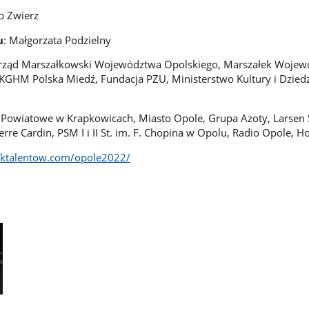
ub Zwierz
u
: Małgorzata Podzielny
Urząd Marszałkowski Województwa Opolskiego, Marszałek Woje
KGHM Polska Miedź, Fundacja PZU, Ministerstwo Kultury i Dzied
 Powiatowe w Krapkowicach, Miasto Opole, Grupa Azoty, Larsen S
rre Cardin, PSM I i II St. im. F. Chopina w Opolu, Radio Opole, Ho
nktalentow.com/opole2022/