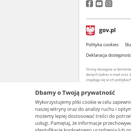
stopka
Strona
gov.pl
gov.pl
główna
gov.pl
Polityka cookies
Sł
Deklaracja dostępnośc
Strony dostępne w domenie
danych (adres e-mail oraz 
znajdują się w ich polityk
Treści teksto
Dbamy o Twoją prywatność
udostępniane
warunkach 4.0
Wykorzystujemy pliki cookie w celu zapewn
są udostępni
bez utworów z
naszej witryny oraz do analizy ruchu i optymalizacj
możemy lepiej dostosować treści do potrzeb
usługi. Pamiętaj, że informacje przechowywane w plikach cookie mogą pozwalać na
identyfikację konkretnego urządzenia lub pr