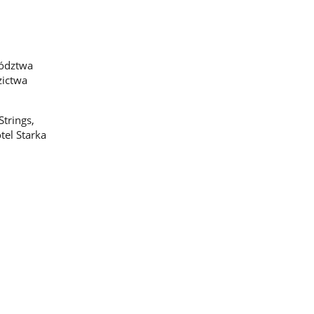
wództwa
zictwa
trings,
tel Starka