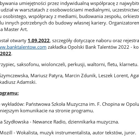
bywania umiejętności przez indywidualną współpracę z najwybit
 udział w warsztatach z osobowościami medialnymi, uczestnictw
ju osobistego, współpracy z mediami, budowania zespołu, orkiest
lu innych potrzebnych do budowy własnej kariery. Organizatore
a Master Art.
stał otwarty
1.09.2022
, szczegóły dotyczące naboru oraz rejestra
w.banktalentow.com
zakładka Opolski Bank Talentów 2022 - ko
.2022
.
rzypiec, saksofonu, wiolonczeli, perkusji, waltorni, fletu, klarnetu.
 Szymczewska, Mariusz Patyra, Marcin Zdunik, Leszek Lorent, Agat
kadiusz Adamski.
rogramu:
ę wykładów: Państwowa Szkoła Muzyczna im. F. Chopina w Opolu
niejszym komunikacie na stronie programu.
a Szydłowska - Newance Radio, dziennikarka muzyczna.
Mozill - Wokalista, muzyk instrumentalista, autor tekstów, juror.