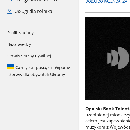
DODAJ DO KALENDARZA
Usługi dla rolnika
Profil zaufany
Baza wiedzy
Serwis Służby Cywilnej
Сайт для громадян України
–
Serwis dla obywateli Ukrainy
Opolski Bank Talen
uzdolnionej młodzież
celem jest zapewnien
muzykom z Województw