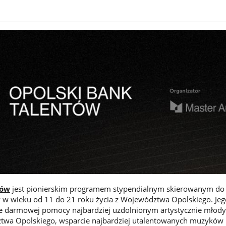
tów
jest pionierskim programem stypendialnym skierowanym do 
y w wieku od 11 do 21 roku życia z Województwa Opolskiego. Jeg
ie darmowej pomocy najbardziej uzdolnionym artystycznie młod
a Opolskiego, wsparcie najbardziej utalentowanych muzyków 