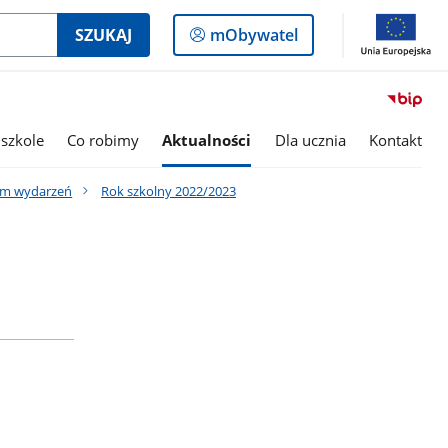
Logowanie
SZUKAJ
mObywatel
do
panelu
szkole
Co robimy
Aktualności
Dla ucznia
Kontakt
um wydarzeń
Rok szkolny 2022/2023