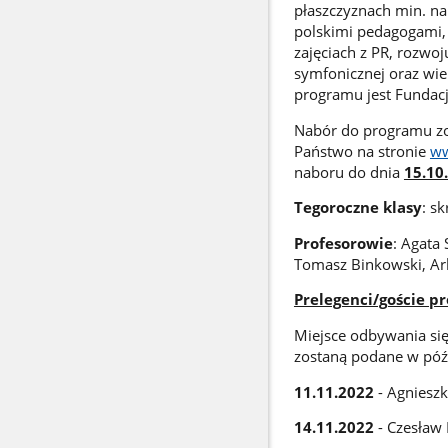
płaszczyznach min. na
polskimi pedagogami,
zajęciach z PR, rozwo
symfonicznej oraz wie
programu jest Fundacj
Nabór do programu zo
Państwo na stronie
ww
naboru do dnia
15.10
Tegoroczne klasy
: sk
Profesorowie
: Agata
Tomasz Binkowski, Ar
Prelegenci/goście p
Miejsce odbywania si
zostaną podane w póź
11.11.2022
- Agnieszk
14.11.2022
- Czesław 