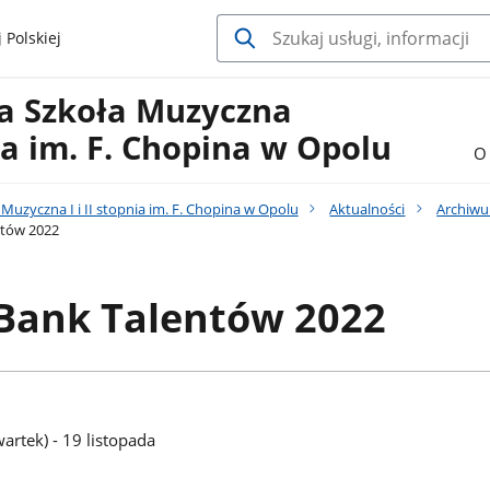
 Polskiej
a Szkoła Muzyczna
nia im. F. Chopina w Opolu
O 
uzyczna I i II stopnia im. F. Chopina w Opolu
Aktualności
Archiw
ntów 2022
 Bank Talentów 2022
artek) - 19 listopada