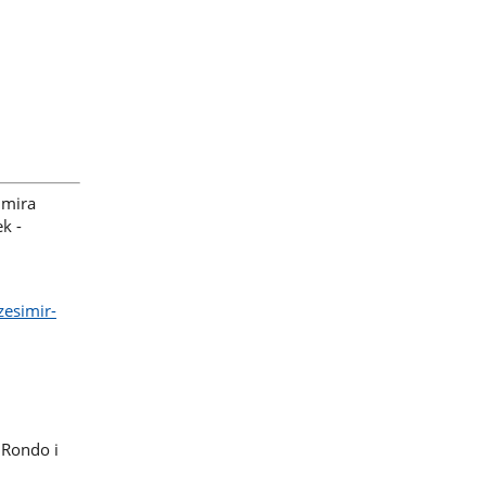
imira
k -
zesimir-
 Rondo i