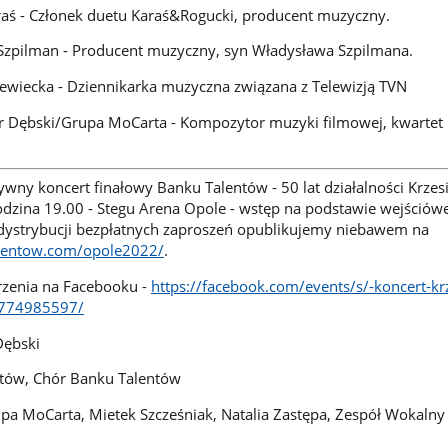
aś - Członek duetu Karaś&Rogucki, producent muzyczny.
Szpilman - Producent muzyczny, syn Władysława Szpilmana.
ewiecka - Dziennikarka muzyczna związana z Telewizją TVN
r Dębski/Grupa MoCarta - Kompozytor muzyki filmowej, kwartet
ywny koncert finałowy Banku Talentów - 50 lat działalności Krzes
godzina 19.00 - Stegu Arena Opole - wstęp na podstawie wejściówe
 dystrybucji bezpłatnych zaproszeń opublikujemy niebawem na
alentow.com/opole2022/
.
arzenia na Facebooku -
https://facebook.com/events/s/-koncert-kr
2774985597/
Dębski
ntów, Chór Banku Talentów
upa MoCarta, Mietek Szcześniak, Natalia Zastępa, Zespół Wokalny