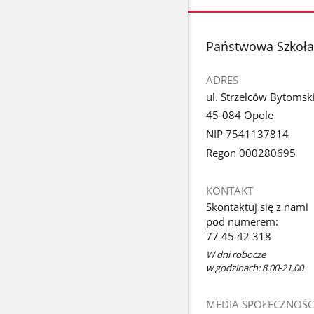
zdjęcie
1
z
stopka
Państwowa Szkoła 
galerii.
ADRES
ul. Strzelców Bytomsk
45-084 Opole
NIP 7541137814
Regon 000280695
KONTAKT
Skontaktuj się z nami
pod numerem:
77 45 42 318
W dni robocze
w godzinach: 8.00-21.00
MEDIA SPOŁECZNOŚC