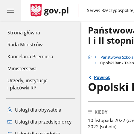
gov.pl
gov.pl
Serwis Rzeczypospolitej
Państwow
gov.pl
Strona główna
I i II stop
Rada Ministrów
Kancelaria Premiera
Państwowa Szkoła M
Opolski Bank Tale
Ministerstwa
Powrót
Urzędy, instytucje
Opolski
i placówki RP
Usługi dla obywatela
KIEDY
10 listopada 2022 (czw
Usługi dla przedsiębiorcy
2022 (sobota)
Usługi dla urzędnika