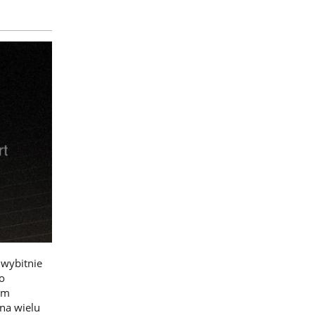
wybitnie
o
ym
na wielu