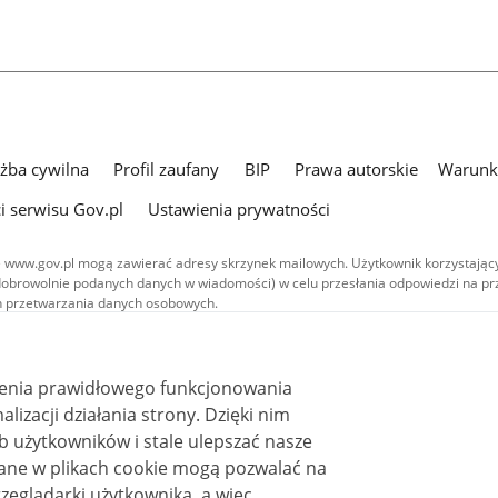
użba cywilna
Profil zaufany
BIP
Prawa autorskie
Warunki
i serwisu Gov.pl
Ustawienia prywatności
 www.gov.pl mogą zawierać adresy skrzynek mailowych. Użytkownik korzystający
dobrowolnie podanych danych w wiadomości) w celu przesłania odpowiedzi na prz
ach przetwarzania danych osobowych.
we publikowane w serwisie (z wyłączeniem treści audiowizualnych), są
 na licencji typu Creative Commons: uznanie autorstwa - na tych samych
 (CC BY-SA 4.0). Materiały audiowizualne, w tym zdjęcia, materiały audio i wideo
ienia prawidłowego funkcjonowania
ane na licencji typu Creative Commons: uznanie autorstwa użycie niekomercyjne 
ależnych 4.0 (CC BY-NC-ND 4.0), o ile nie jest to stwierdzone inaczej.
i działania strony. Dzięki nim
 użytkowników i stale ulepszać nasze
zeglądarki użytkownika, a więc