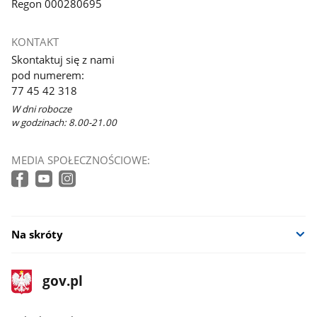
Regon 000280695
KONTAKT
Skontaktuj się z nami
pod numerem:
77 45 42 318
W dni robocze
w godzinach: 8.00-21.00
MEDIA SPOŁECZNOŚCIOWE:
Na skróty
stopka
Strona
gov.pl
gov.pl
główna