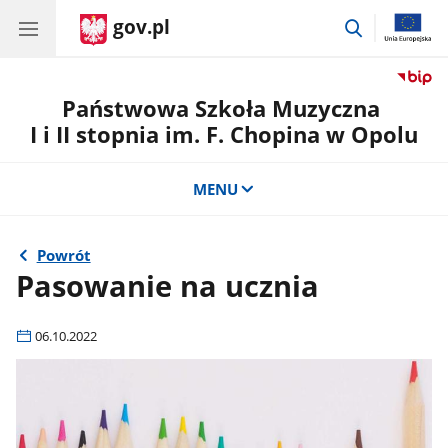
gov.pl
przejdź
do
wyszukiwar
Państwowa Szkoła Muzyczna
I i II stopnia im. F. Chopina w Opolu
MENU
Powrót
Pasowanie na ucznia
06.10.2022