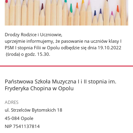
Drodzy Rodzice i Uczniowie,
uprzejmie informujemy, że pasowanie na uczniów klasy I
PSM I stopnia Filii w Opolu odbędzie się dnia 19.10.2022
(środa) o godz. 15.30.
stopka
Państwowa Szkoła Muzyczna I i II stopnia im.
Fryderyka Chopina w Opolu
ADRES
ul. Strzelców Bytomskich 18
45-084 Opole
NIP 7541137814