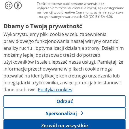
Treści tekstowe publikowane w serwisie (z
wyłączeniem treści audiowizualnych), są udostępniane
na licencji typu Creative Commons: uznanie autorstwa
- na tych samych warunkach 4.0 (CC BY-SA 4.0).
Materiały audiowizualne, w tym zdjęcia, materiały
Dbamy o Twoją prywatność
audio i wideo, są udostępniane na licencji typu
Creative Commons: uznanie autorstwa użycie
Wykorzystujemy pliki cookie w celu zapewnienia
niekomercyjne - bez utworów zależnych 4.0 (CC BY-
NC-ND 4.0), o ile nie jest to stwierdzone inaczej.
prawidłowego funkcjonowania naszej witryny oraz do
analizy ruchu i optymalizacji działania strony. Dzięki nim
możemy lepiej dostosować treści do potrzeb
użytkowników i stale ulepszać nasze usługi. Pamiętaj, że
informacje przechowywane w plikach cookie mogą
pozwalać na identyfikację konkretnego urządzenia lub
przeglądarki użytkownika, a więc potencjalnie stanowić
dane osobowe.
Polityka cookies
Odrzuć
Spersonalizuj
Zezwól na wszystkie