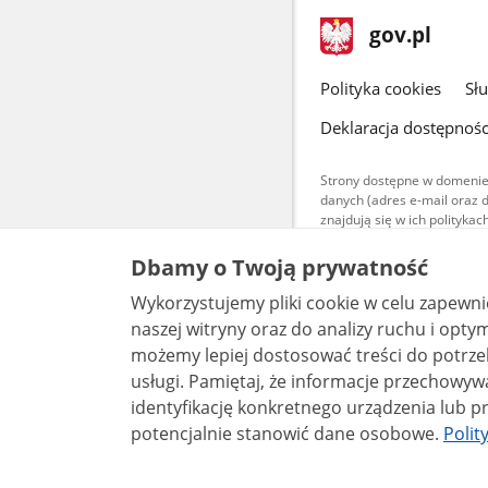
stopka
Strona
gov.pl
gov.pl
główna
gov.pl
Polityka cookies
Sł
Deklaracja dostępnośc
Strony dostępne w domenie
danych (adres e-mail oraz 
znajdują się w ich polityk
Treści teksto
Dbamy o Twoją prywatność
udostępniane
warunkach 4.0
Wykorzystujemy pliki cookie w celu zapewn
są udostępni
bez utworów z
naszej witryny oraz do analizy ruchu i optymalizacj
możemy lepiej dostosować treści do potrzeb
usługi. Pamiętaj, że informacje przechowywane w plikach cookie mogą pozwalać na
identyfikację konkretnego urządzenia lub pr
potencjalnie stanowić dane osobowe.
Polit