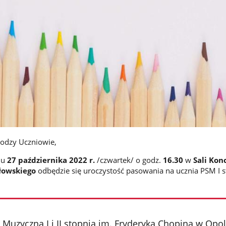
odzy Uczniowie,
iu
27 października 2022 r.
/czwartek/ o godz.
16.30
w
Sali Kon
łowskiego
odbędzie się uroczystość pasowania na ucznia PSM I s
Muzyczna I i II stopnia im. Fryderyka Chopina w Opo