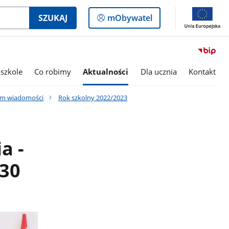
Logowanie
SZUKAJ
mObywatel
do
panelu
szkole
Co robimy
Aktualności
Dla ucznia
Kontakt
um wiadomości
Rok szkolny 2022/2023
a -
.30