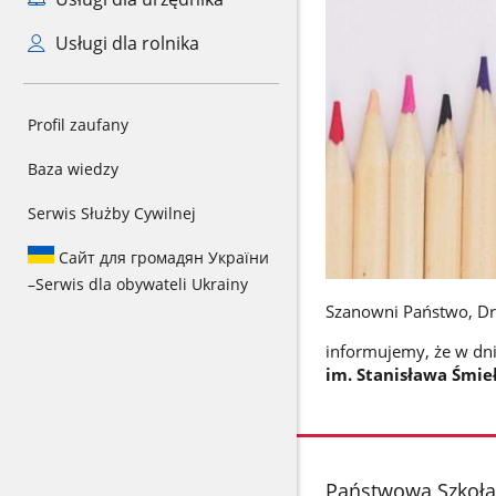
Usługi dla rolnika
Profil zaufany
Baza wiedzy
Serwis Służby Cywilnej
Сайт для громадян України
–
Serwis dla obywateli Ukrainy
Szanowni Państwo, Dr
informujemy, że w dn
im. Stanisława Śmie
stopka
Państwowa Szkoła 