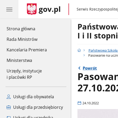
gov.pl
gov.pl
Serwis Rzeczypospolitej
Państwow
gov.pl
Strona główna
I i II stop
Rada Ministrów
Kancelaria Premiera
Państwowa Szkoła M
Pasowanie na ucznia
Ministerstwa
Powrót
Urzędy, instytucje
Pasowani
i placówki RP
27.10.20
Usługi dla obywatela
24.10.2022
Usługi dla przedsiębiorcy
Usługi dla urzędnika