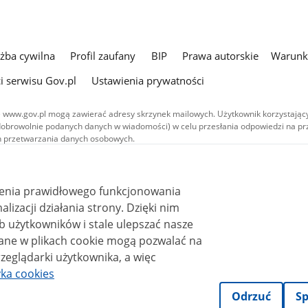
użba cywilna
Profil zaufany
BIP
Prawa autorskie
Warunki
i serwisu Gov.pl
Ustawienia prywatności
 www.gov.pl mogą zawierać adresy skrzynek mailowych. Użytkownik korzystający
dobrowolnie podanych danych w wiadomości) w celu przesłania odpowiedzi na prz
ach przetwarzania danych osobowych.
we publikowane w serwisie (z wyłączeniem treści audiowizualnych), są
 na licencji typu Creative Commons: uznanie autorstwa - na tych samych
 (CC BY-SA 4.0). Materiały audiowizualne, w tym zdjęcia, materiały audio i wideo
ienia prawidłowego funkcjonowania
ane na licencji typu Creative Commons: uznanie autorstwa użycie niekomercyjne 
ależnych 4.0 (CC BY-NC-ND 4.0), o ile nie jest to stwierdzone inaczej.
i działania strony. Dzięki nim
 użytkowników i stale ulepszać nasze
zeglądarki użytkownika, a więc
yka cookies
Odrzuć
Sp