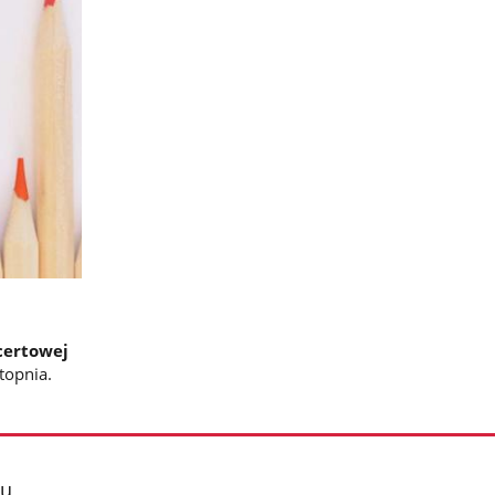
certowej
topnia.
lu