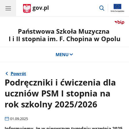
gov.pl
przejdź
do
wyszukiwar
Państwowa Szkoła Muzyczna
I i II stopnia im. F. Chopina w Opolu
MENU
Powrót
Podręczniki i ćwiczenia dla
uczniów PSM I stopnia na
rok szkolny 2025/2026
01.09.2025
Informujemy, że w pierwszym tygodniu września 2025