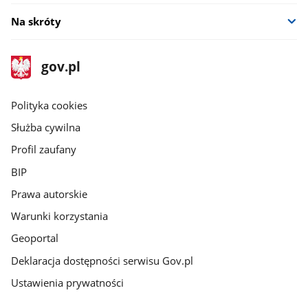
Na skróty
stopka
Strona
gov.pl
gov.pl
główna
gov.pl
Polityka cookies
Służba cywilna
Profil zaufany
BIP
Prawa autorskie
Warunki korzystania
Geoportal
Deklaracja dostępności serwisu Gov.pl
Ustawienia prywatności