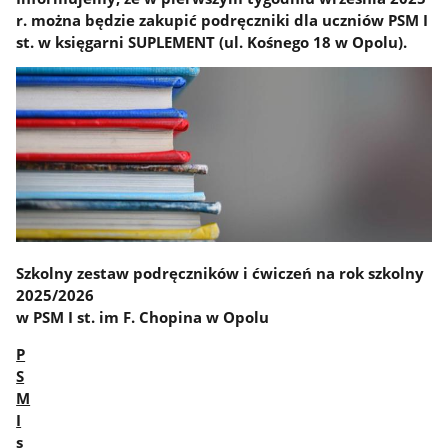
r. można będzie zakupić podręczniki dla uczniów PSM I
st. w księgarni SUPLEMENT (ul. Kośnego 18 w Opolu).
Szkolny zestaw podręczników i ćwiczeń na rok szkolny
2025/2026
w PSM I st. im F. Chopina w Opolu
P
S
M
I
s