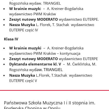
Rogozińska wydaw. TRIANGIEL
W krainie muzyk
i – A. Kreiner-Bogdańska
wydawnictwo PWM Kraków
Zeszyt nutowy MODERATO
wydawnictwo EUTERPE.
Nasza Muzyka
L. Florek, T. Stachak
wydawnictwo
EUTERPE
część IV
Klasa IV
W krainie muzyki
– A. Kreiner-Bogdańska
wydawnictwo PWM Kraków – kontynuacja
Zeszyt nutowy MODERATO
wydawnictwo EUTERPE
Dyktanda elementarne kl. V
– M. Ćwiklińska, M.
daw. TRIANGIEL
Rogozińska wy
Nasza Muzyka
L.Florek, T.Stachak
wydawnictwo
EUTERPE
część V
stopka
Państwowa Szkoła Muzyczna I i II stopnia im.
Fryderyka Chopina w Opolu