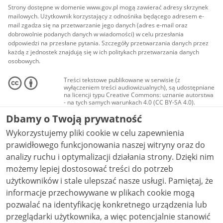
Strony dostępne w domenie www.gov.pl mogą zawierać adresy skrzynek
mailowych. Użytkownik korzystający z odnośnika będącego adresem e-
mail zgadza się na przetwarzanie jego danych (adres e-mail oraz
dobrowolnie podanych danych w wiadomości) w celu przesłania
odpowiedzi na przesłane pytania. Szczegóły przetwarzania danych przez
każdą z jednostek znajdują się w ich politykach przetwarzania danych
osobowych.
Treści tekstowe publikowane w serwisie (z
wyłączeniem treści audiowizualnych), są udostępniane
na licencji typu Creative Commons: uznanie autorstwa
- na tych samych warunkach 4.0 (CC BY-SA 4.0).
Materiały audiowizualne, w tym zdjęcia, materiały
Dbamy o Twoją prywatność
audio i wideo, są udostępniane na licencji typu
Creative Commons: uznanie autorstwa użycie
Wykorzystujemy pliki cookie w celu zapewnienia
niekomercyjne - bez utworów zależnych 4.0 (CC BY-
NC-ND 4.0), o ile nie jest to stwierdzone inaczej.
prawidłowego funkcjonowania naszej witryny oraz do
analizy ruchu i optymalizacji działania strony. Dzięki nim
możemy lepiej dostosować treści do potrzeb
użytkowników i stale ulepszać nasze usługi. Pamiętaj, że
informacje przechowywane w plikach cookie mogą
pozwalać na identyfikację konkretnego urządzenia lub
przeglądarki użytkownika, a więc potencjalnie stanowić