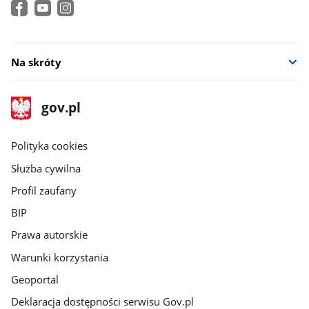
Na skróty
stopka
Strona
gov.pl
gov.pl
główna
gov.pl
Polityka cookies
Służba cywilna
Profil zaufany
BIP
Prawa autorskie
Warunki korzystania
Geoportal
Deklaracja dostępności serwisu Gov.pl