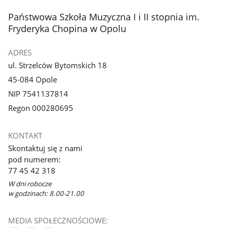
stopka
Państwowa Szkoła Muzyczna I i II stopnia im.
Fryderyka Chopina w Opolu
ADRES
ul. Strzelców Bytomskich 18
45-084 Opole
NIP 7541137814
Regon 000280695
KONTAKT
Skontaktuj się z nami
pod numerem:
77 45 42 318
W dni robocze
w godzinach: 8.00-21.00
MEDIA SPOŁECZNOŚCIOWE: