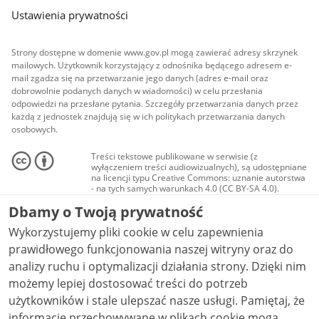
Ustawienia prywatności
Strony dostępne w domenie www.gov.pl mogą zawierać adresy skrzynek
mailowych. Użytkownik korzystający z odnośnika będącego adresem e-
mail zgadza się na przetwarzanie jego danych (adres e-mail oraz
dobrowolnie podanych danych w wiadomości) w celu przesłania
odpowiedzi na przesłane pytania. Szczegóły przetwarzania danych przez
każdą z jednostek znajdują się w ich politykach przetwarzania danych
osobowych.
Treści tekstowe publikowane w serwisie (z
wyłączeniem treści audiowizualnych), są udostępniane
na licencji typu Creative Commons: uznanie autorstwa
- na tych samych warunkach 4.0 (CC BY-SA 4.0).
Materiały audiowizualne, w tym zdjęcia, materiały
Dbamy o Twoją prywatność
audio i wideo, są udostępniane na licencji typu
Creative Commons: uznanie autorstwa użycie
Wykorzystujemy pliki cookie w celu zapewnienia
niekomercyjne - bez utworów zależnych 4.0 (CC BY-
NC-ND 4.0), o ile nie jest to stwierdzone inaczej.
prawidłowego funkcjonowania naszej witryny oraz do
analizy ruchu i optymalizacji działania strony. Dzięki nim
możemy lepiej dostosować treści do potrzeb
użytkowników i stale ulepszać nasze usługi. Pamiętaj, że
informacje przechowywane w plikach cookie mogą