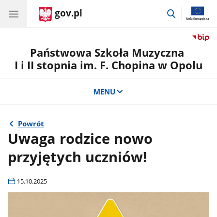
gov.pl
przejdź
do
wyszukiwar
Państwowa Szkoła Muzyczna
I i II stopnia im. F. Chopina w Opolu
MENU
Powrót
Uwaga rodzice nowo
przyjętych uczniów!
15.10.2025