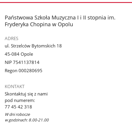
stopka
Państwowa Szkoła Muzyczna I i II stopnia im.
Fryderyka Chopina w Opolu
ADRES
ul. Strzelców Bytomskich 18
45-084 Opole
NIP 7541137814
Regon 000280695
KONTAKT
Skontaktuj się z nami
pod numerem:
77 45 42 318
W dni robocze
w godzinach: 8.00-21.00