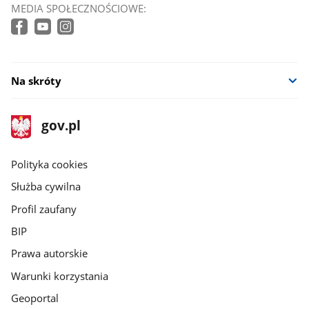
MEDIA SPOŁECZNOŚCIOWE:
Na skróty
stopka
Strona
gov.pl
gov.pl
główna
gov.pl
Polityka cookies
Służba cywilna
Profil zaufany
BIP
Prawa autorskie
Warunki korzystania
Geoportal