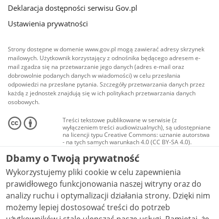
Deklaracja dostępności serwisu Gov.pl
Ustawienia prywatności
Strony dostępne w domenie www.gov.pl mogą zawierać adresy skrzynek
mailowych. Użytkownik korzystający z odnośnika będącego adresem e-
mail zgadza się na przetwarzanie jego danych (adres e-mail oraz
dobrowolnie podanych danych w wiadomości) w celu przesłania
odpowiedzi na przesłane pytania. Szczegóły przetwarzania danych przez
każdą z jednostek znajdują się w ich politykach przetwarzania danych
osobowych.
Treści tekstowe publikowane w serwisie (z
wyłączeniem treści audiowizualnych), są udostępniane
na licencji typu Creative Commons: uznanie autorstwa
- na tych samych warunkach 4.0 (CC BY-SA 4.0).
Materiały audiowizualne, w tym zdjęcia, materiały
Dbamy o Twoją prywatność
audio i wideo, są udostępniane na licencji typu
Creative Commons: uznanie autorstwa użycie
Wykorzystujemy pliki cookie w celu zapewnienia
niekomercyjne - bez utworów zależnych 4.0 (CC BY-
NC-ND 4.0), o ile nie jest to stwierdzone inaczej.
prawidłowego funkcjonowania naszej witryny oraz do
analizy ruchu i optymalizacji działania strony. Dzięki nim
możemy lepiej dostosować treści do potrzeb