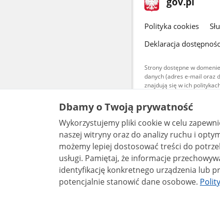
Strona
gov.pl
gov.pl
główna
gov.pl
Polityka cookies
Sł
Deklaracja dostępnośc
Strony dostępne w domenie
danych (adres e-mail oraz 
znajdują się w ich polityk
Treści teksto
Dbamy o Twoją prywatność
udostępniane
warunkach 4.0
Wykorzystujemy pliki cookie w celu zapewn
są udostępni
bez utworów z
naszej witryny oraz do analizy ruchu i optymalizacj
możemy lepiej dostosować treści do potrzeb
usługi. Pamiętaj, że informacje przechowywane w plikach cookie mogą pozwalać na
identyfikację konkretnego urządzenia lub pr
potencjalnie stanowić dane osobowe.
Polit