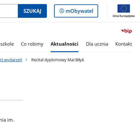
Logowanie
SZUKAJ
mObywatel
do
panelu
szkole
Co robimy
Aktualności
Dla ucznia
Kontakt
rz wydarzeń
Recital dyplomowy Mai Biłyk
nia im.