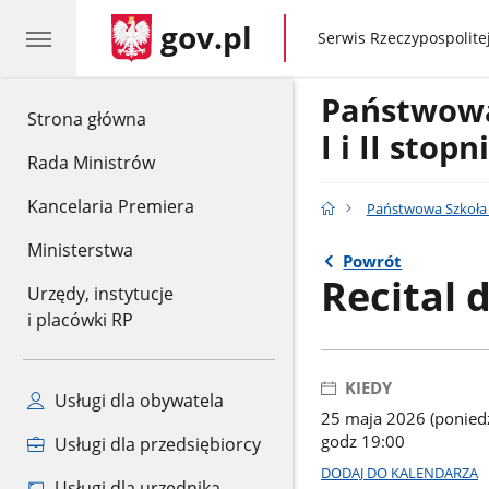
gov.pl
gov.pl
Serwis Rzeczypospolitej
Państwow
gov.pl
Strona główna
I i II stop
Rada Ministrów
Kancelaria Premiera
Państwowa Szkoła M
Ministerstwa
Powrót
Recital 
Urzędy, instytucje
i placówki RP
KIEDY
Usługi dla obywatela
25 maja 2026 (poniedz
godz 19:00
Usługi dla przedsiębiorcy
DODAJ DO KALENDARZA
Usługi dla urzędnika