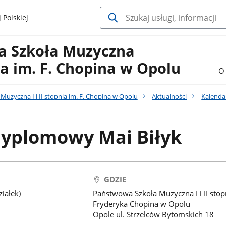
 Polskiej
a Szkoła Muzyczna
nia im. F. Chopina w Opolu
O 
uzyczna I i II stopnia im. F. Chopina w Opolu
Aktualności
Kalenda
dyplomowy Mai Biłyk
GDZIE
iałek)
Państwowa Szkoła Muzyczna I i II stop
Fryderyka Chopina w Opolu
Opole ul. Strzelców Bytomskich 18