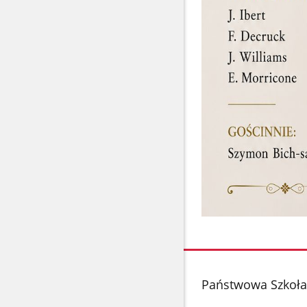
stopka
Państwowa Szkoła 