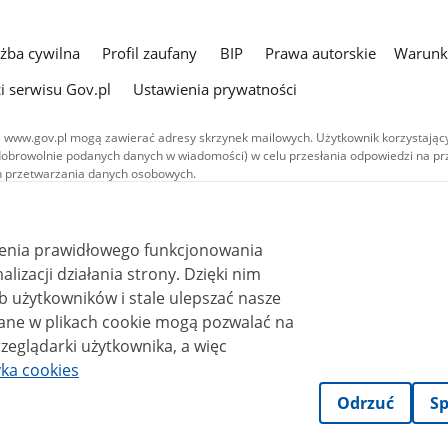
użba cywilna
Profil zaufany
BIP
Prawa autorskie
Warunki
i serwisu Gov.pl
Ustawienia prywatności
 www.gov.pl mogą zawierać adresy skrzynek mailowych. Użytkownik korzystający
dobrowolnie podanych danych w wiadomości) w celu przesłania odpowiedzi na prz
ach przetwarzania danych osobowych.
we publikowane w serwisie (z wyłączeniem treści audiowizualnych), są
 na licencji typu Creative Commons: uznanie autorstwa - na tych samych
 (CC BY-SA 4.0). Materiały audiowizualne, w tym zdjęcia, materiały audio i wideo
ienia prawidłowego funkcjonowania
ane na licencji typu Creative Commons: uznanie autorstwa użycie niekomercyjne 
ależnych 4.0 (CC BY-NC-ND 4.0), o ile nie jest to stwierdzone inaczej.
i działania strony. Dzięki nim
 użytkowników i stale ulepszać nasze
zeglądarki użytkownika, a więc
yka cookies
Odrzuć
Sp