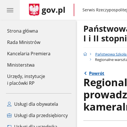
gov.pl
gov.pl
Serwis Rzeczypospolitej
Państwow
gov.pl
Strona główna
I i II stop
Rada Ministrów
Kancelaria Premiera
Państwowa Szkoła M
Regionalne warszta
Ministerstwa
Powrót
Urzędy, instytucje
Regional
i placówki RP
prowadzą
kameral
Usługi dla obywatela
Usługi dla przedsiębiorcy
Usługi dla urzędnika