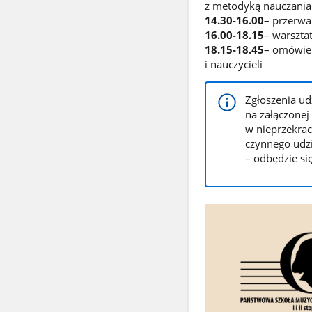
z metodyką nauczania
14.30-16.00
– przerw
16.00-18.15
– warsztat
18.15-18.45
– omówien
i nauczycieli
Zgłoszenia ud
na załączonej
w nieprzekra
czynnego udzi
– odbędzie się