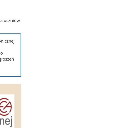
la uczniów
onicznej
do
głoszeń