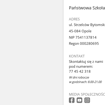
z
stopka
Państwowa Szkoła 
galerii.
ADRES
ul. Strzelców Bytomsk
45-084 Opole
NIP 7541137814
Regon 000280695
KONTAKT
Skontaktuj się z nami
pod numerem:
77 45 42 318
W dni robocze
w godzinach: 8.00-21.00
MEDIA SPOŁECZNOŚC