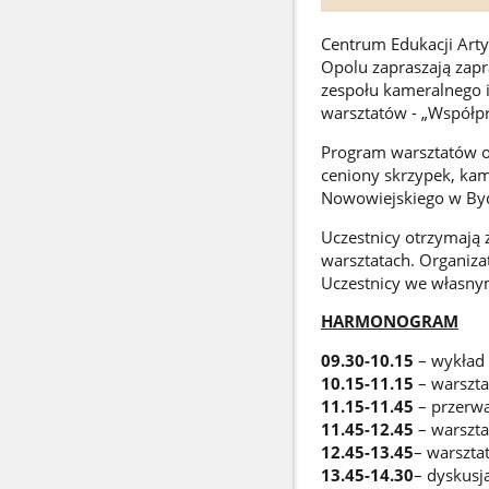
Centrum Edukacji Arty
Opolu zapraszają zapr
zespołu kameralnego i
warsztatów - „Współp
Program warsztatów o
ceniony skrzypek, kam
Nowowiejskiego w By
Uczestnicy otrzymają 
warsztatach. Organiza
Uczestnicy we własnym
HARMONOGRAM
09.30-10.15
– wykład 
10.15-11.15
– warszta
11.15-11.45
– przerw
11.45-12.45
– warszta
12.45-13.45
– warszta
13.45-14.30
– dyskusj