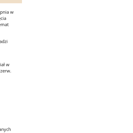
opnia w
cia
emat
adzi
iał w
rzerw.
zanych