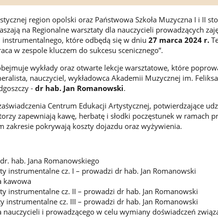
stycznej region opolski oraz Państwowa Szkoła Muzyczna I i II st
aszają na Regionalne warsztaty dla nauczycieli prowadzących zaję
 instrumentalnego, które odbędą się w dniu
27 marca 2024 r.
T
raca w zespole kluczem do sukcesu scenicznego”.
bejmuje wykłady oraz otwarte lekcje warsztatowe, które poprow
eralista, nauczyciel, wykładowca Akademii Muzycznej im. Feliksa
dgoszczy -
dr hab. Jan Romanowski
.
zaświadczenia Centrum Edukacji Artystycznej, potwierdzające udz
torzy zapewniają kawę, herbatę i słodki poczęstunek w ramach p
 zakresie pokrywają koszty dojazdu oraz wyżywienia.
dr. hab. Jana Romanowskiego
ty instrumentalne cz. I – prowadzi dr hab. Jan Romanowski
a kawowa
ty instrumentalne cz. II – prowadzi dr hab. Jan Romanowski
ty instrumentalne cz. III – prowadzi dr hab. Jan Romanowski
a nauczycieli i prowadzącego w celu wymiany doświadczeń zwią