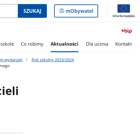
Logowanie
SZUKAJ
mObywatel
do
panelu
szkole
Co robimy
Aktualności
Dla ucznia
Kontakt
um wydarzeń
Rok szkolny 2023/2024
alnego
ieli