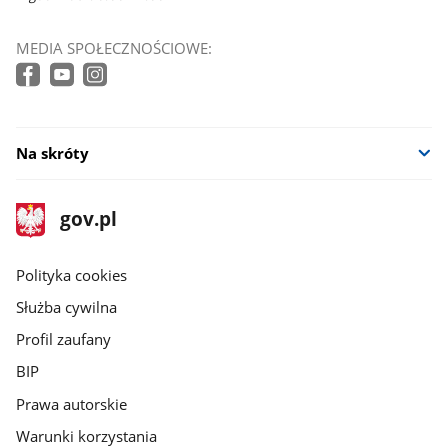
MEDIA SPOŁECZNOŚCIOWE:
Na skróty
stopka
Strona
gov.pl
gov.pl
główna
gov.pl
Polityka cookies
Służba cywilna
Profil zaufany
BIP
Prawa autorskie
Warunki korzystania