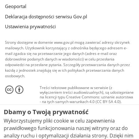
Geoportal
Deklaracja dostępności serwisu Gov.pl
Ustawienia prywatności
Strony dostępne w domenie www.gov.pl mogą zawierać adresy skrzynek
mailowych. Użytkownik korzystający z odnośnika będącego adresem e-
mail zgadza się na przetwarzanie jego danych (adres e-mail oraz
dobrowolnie podanych danych w wiadomości) w celu przesłania
odpowiedzi na przesłane pytania. Szczegóły przetwarzania danych przez
każdą z jednostek znajdują się w ich politykach przetwarzania danych
osobowych.
Treści tekstowe publikowane w serwisie (z
wyłączeniem treści audiowizualnych), są udostępniane
na licencji typu Creative Commons: uznanie autorstwa
- na tych samych warunkach 4.0 (CC BY-SA 4.0).
Materiały audiowizualne, w tym zdjęcia, materiały
Dbamy o Twoją prywatność
audio i wideo, są udostępniane na licencji typu
Creative Commons: uznanie autorstwa użycie
Wykorzystujemy pliki cookie w celu zapewnienia
niekomercyjne - bez utworów zależnych 4.0 (CC BY-
NC-ND 4.0), o ile nie jest to stwierdzone inaczej.
prawidłowego funkcjonowania naszej witryny oraz do
analizy ruchu i optymalizacji działania strony. Dzięki nim