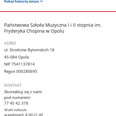
Pokaż historię zmian
stopka
Państwowa Szkoła Muzyczna I i II stopnia im.
Fryderyka Chopina w Opolu
ADRES
ul. Strzelców Bytomskich 18
45-084 Opole
NIP 7541137814
Regon 000280695
KONTAKT
Skontaktuj się z nami
pod numerem:
77 45 42 318
W dni robocze
w godzinach: 8.00-21.00