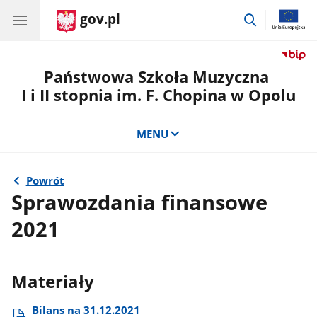
gov.pl
przejdź
do
wyszukiwar
Państwowa Szkoła Muzyczna
I i II stopnia im. F. Chopina w Opolu
MENU
Powrót
Sprawozdania finansowe
2021
Materiały
Bilans na 31.12.2021