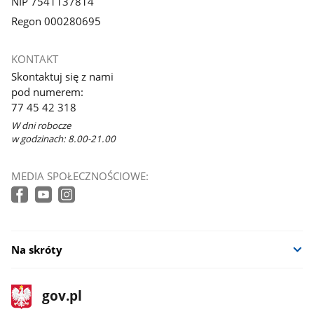
NIP 7541137814
Regon 000280695
KONTAKT
Skontaktuj się z nami
pod numerem:
77 45 42 318
W dni robocze
w godzinach: 8.00-21.00
MEDIA SPOŁECZNOŚCIOWE:
Na skróty
stopka
Strona
gov.pl
gov.pl
główna