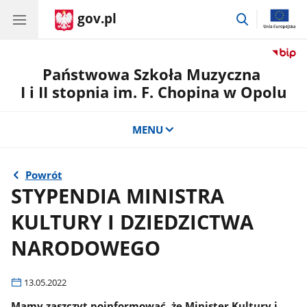
gov.pl
przejdź
do
wyszukiwar
Państwowa Szkoła Muzyczna
I i II stopnia im. F. Chopina w Opolu
MENU
Powrót
STYPENDIA MINISTRA
KULTURY I DZIEDZICTWA
NARODOWEGO
13.05.2022
Mamy zaszczyt poinformować, że Minister Kultury i