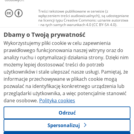
Treści tekstowe publikowane w serwisie (z
wyłączeniem treści audiowizualnych), są udostępniane
na licencji typu Creative Commons: uznanie autorstwa
- na tych samych warunkach 4.0 (CC BY-SA 4.0).
Materiały audiowizualne, w tym zdjęcia, materiały
Dbamy o Twoją prywatność
audio i wideo, są udostępniane na licencji typu
Creative Commons: uznanie autorstwa użycie
Wykorzystujemy pliki cookie w celu zapewnienia
niekomercyjne - bez utworów zależnych 4.0 (CC BY-
NC-ND 4.0), o ile nie jest to stwierdzone inaczej.
prawidłowego funkcjonowania naszej witryny oraz do
analizy ruchu i optymalizacji działania strony. Dzięki nim
możemy lepiej dostosować treści do potrzeb
użytkowników i stale ulepszać nasze usługi. Pamiętaj, że
informacje przechowywane w plikach cookie mogą
pozwalać na identyfikację konkretnego urządzenia lub
przeglądarki użytkownika, a więc potencjalnie stanowić
dane osobowe.
Polityka cookies
Odrzuć
Spersonalizuj