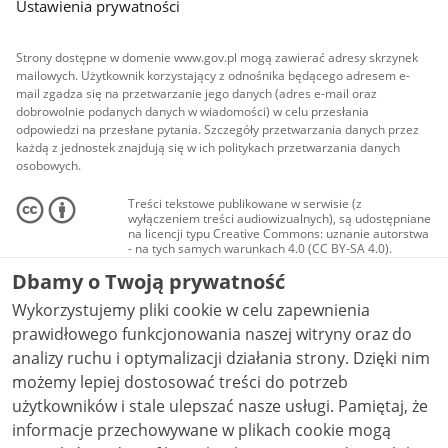
Ustawienia prywatności
Strony dostępne w domenie www.gov.pl mogą zawierać adresy skrzynek
mailowych. Użytkownik korzystający z odnośnika będącego adresem e-
mail zgadza się na przetwarzanie jego danych (adres e-mail oraz
dobrowolnie podanych danych w wiadomości) w celu przesłania
odpowiedzi na przesłane pytania. Szczegóły przetwarzania danych przez
każdą z jednostek znajdują się w ich politykach przetwarzania danych
osobowych.
Treści tekstowe publikowane w serwisie (z
wyłączeniem treści audiowizualnych), są udostępniane
na licencji typu Creative Commons: uznanie autorstwa
- na tych samych warunkach 4.0 (CC BY-SA 4.0).
Materiały audiowizualne, w tym zdjęcia, materiały
Dbamy o Twoją prywatność
audio i wideo, są udostępniane na licencji typu
Creative Commons: uznanie autorstwa użycie
Wykorzystujemy pliki cookie w celu zapewnienia
niekomercyjne - bez utworów zależnych 4.0 (CC BY-
NC-ND 4.0), o ile nie jest to stwierdzone inaczej.
prawidłowego funkcjonowania naszej witryny oraz do
analizy ruchu i optymalizacji działania strony. Dzięki nim
możemy lepiej dostosować treści do potrzeb
użytkowników i stale ulepszać nasze usługi. Pamiętaj, że
informacje przechowywane w plikach cookie mogą