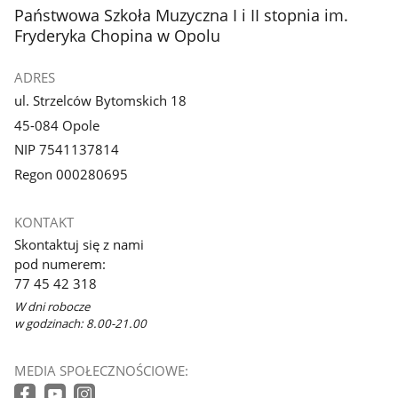
stopka
Państwowa Szkoła Muzyczna I i II stopnia im.
Fryderyka Chopina w Opolu
ADRES
ul. Strzelców Bytomskich 18
45-084 Opole
NIP 7541137814
Regon 000280695
KONTAKT
Skontaktuj się z nami
pod numerem:
77 45 42 318
W dni robocze
w godzinach: 8.00-21.00
MEDIA SPOŁECZNOŚCIOWE: