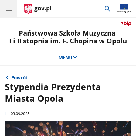
gov.pl
przejdź
do
wyszukiwar
Państwowa Szkoła Muzyczna
I i II stopnia im. F. Chopina w Opolu
MENU
Powrót
Stypendia Prezydenta
Miasta Opola
03.09.2025