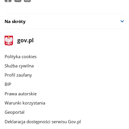
Na skróty
stopka
Strona
gov.pl
gov.pl
główna
gov.pl
Polityka cookies
Służba cywilna
Profil zaufany
BIP
Prawa autorskie
Warunki korzystania
Geoportal
Deklaracja dostępności serwisu Gov.pl