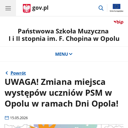
gov.pl
przejdź
do
wyszukiwar
Państwowa Szkoła Muzyczna
I i II stopnia im. F. Chopina w Opolu
MENU
Powrót
UWAGA! Zmiana miejsca
występów uczniów PSM w
Opolu w ramach Dni Opola!
15.05.2026