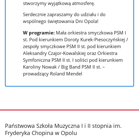
stworzymy wyjątkową atmosferę.
Serdecznie zapraszamy do udziału i do
wspólnego świętowania Dni Opola!
W programie:
Mała orkiestra smyczkowa PSM I
st. Pod kierunkiem Doroty Kurek-Piesoczyńskiej /
zespoły smyczkowe PSM II st. pod kierunkiem
Aleksandry Czajor-Kowalskiej oraz Orkiestra
Symfoniczna PSM II st. I soliści pod kierunkiem
Karoliny Nowak / Big Band PSM II st. –
prowadzący Roland Mendel
stopka
Państwowa Szkoła Muzyczna I i II stopnia im.
Fryderyka Chopina w Opolu