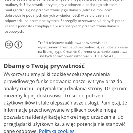
mailowych. Użytkownik korzystający z odnośnika będącego adresem e-
mail zgadza się na przetwarzanie jego danych (adres e-mail oraz
dobrowolnie podanych danych w wiadomości) w celu przesłania
odpowiedzi na przesłane pytania. Szczegóły przetwarzania danych przez
każdą z jednostek znajdują się w ich politykach przetwarzania danych
osobowych.
Treści tekstowe publikowane w serwisie (z
wyłączeniem treści audiowizualnych), są udostępniane
na licencji typu Creative Commons: uznanie autorstwa
- na tych samych warunkach 4.0 (CC BY-SA 4.0).
Materiały audiowizualne, w tym zdjęcia, materiały
Dbamy o Twoją prywatność
audio i wideo, są udostępniane na licencji typu
Creative Commons: uznanie autorstwa użycie
Wykorzystujemy pliki cookie w celu zapewnienia
niekomercyjne - bez utworów zależnych 4.0 (CC BY-
NC-ND 4.0), o ile nie jest to stwierdzone inaczej.
prawidłowego funkcjonowania naszej witryny oraz do
analizy ruchu i optymalizacji działania strony. Dzięki nim
możemy lepiej dostosować treści do potrzeb
użytkowników i stale ulepszać nasze usługi. Pamiętaj, że
informacje przechowywane w plikach cookie mogą
pozwalać na identyfikację konkretnego urządzenia lub
przeglądarki użytkownika, a więc potencjalnie stanowić
dane osobowe.
Polityka cookies