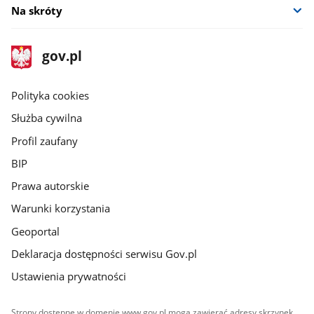
Na skróty
stopka
Strona
gov.pl
gov.pl
główna
gov.pl
Polityka cookies
Służba cywilna
Profil zaufany
BIP
Prawa autorskie
Warunki korzystania
Geoportal
Deklaracja dostępności serwisu Gov.pl
Ustawienia prywatności
Strony dostępne w domenie www.gov.pl mogą zawierać adresy skrzynek